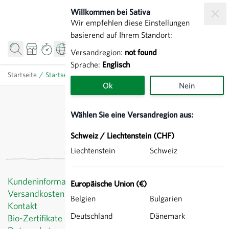
Zum Inhalt springen
Willkommen bei Sativa
Wir empfehlen diese Einstellungen
basierend auf Ihrem Standort:
Versandregion:
not found
Sprache:
Englisch
Startseite
/
Startseite - CH - De
Ok
Nein
Wählen Sie eine Versandregion aus:
Schweiz / Liechtenstein (CHF)
Liechtenstein
Schweiz
Kundeninformationen
Europäische Union (€)
Versandkosten
Belgien
Bulgarien
Kontakt
Deutschland
Dänemark
Bio-Zertifikate