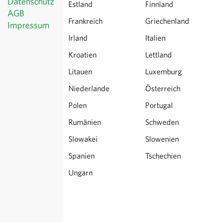
Datenschutz
Estland
Finnland
AGB
Frankreich
Griechenland
Impressum
Irland
Italien
© Sativa Rheinau AG
Chorbstrasse 43
Kroatien
Lettland
CH-8462 Rheinau
Litauen
Luxemburg
Alle Preise
exkl.
Versand
, inkl. MWST
Niederlande
Österreich
Polen
Portugal
Rumänien
Schweden
Slowakei
Slowenien
Spanien
Tschechien
Ungarn