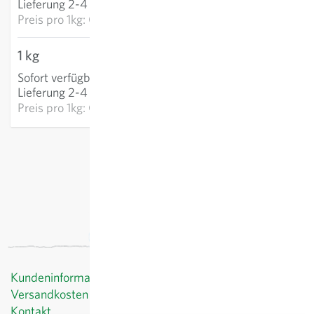
Lieferung 2-4 Tage
Preis pro
1kg: CHF 73.15
1 kg
CHF 60.94
Sofort verfügbar
:
IN DEN WARENKORB
Lieferung 2-4 Tage
Preis pro
1kg: CHF 60.94
exkl.
Versand
, inkl. MWST
Kundeninformationen
Versandkosten
Kontakt