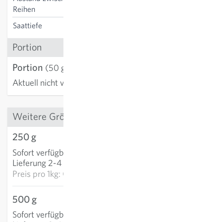
70-150 cm
Reihen
Saattiefe
2-3 cm
Portion
Portion
(50 g)
Aktuell nicht verfügbar
Weitere Grössen
250 g
CHF 19.24
Sofort verfügbar
:
IN DEN WARENKORB
Lieferung 2-4 Tage
Preis pro
1kg: CHF 76.95
500 g
CHF 36.58
Sofort verfügbar
:
IN DEN WARENKORB