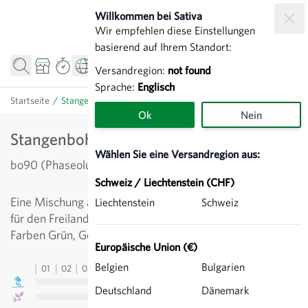
Zum Inhalt springen
Willkommen bei Sativa
Wir empfehlen diese Einstellungen
basierend auf Ihrem Standort:
Versandregion:
not found
Sprache:
Englisch
Startseite
/
Stangenbohnentrio - Mischung
Ok
Nein
Stangenbohnentrio - Mischung
Wählen Sie eine Versandregion aus:
bo90 (Phaseolus vulgaris)
Schweiz / Liechtenstein (CHF)
Eine Mischung aus 3 bewährten Stangenbohnensorten
Liechtenstein
Schweiz
für den Freilandanbau. Die Hülsen sind rund und in den
Farben Grün, Gelb und Blau.
Europäische Union (€)
Belgien
Bulgarien
01
02
03
04
05
06
07
08
09
10
11
12
13
Deutschland
Dänemark