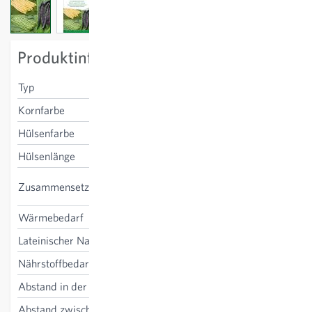
View larger image
View larger image
View larger image
Produktinformation
Typ
Stangenbohne
Kornfarbe
weiss
Hülsenfarbe
grün, gelb, blau
Hülsenlänge
23-28 cm
Neckarkönigin, Neckargold,
Zusammensetzung
Blauhilde
Wärmebedarf
frostempfindlich
Lateinischer Name
Phaseolus vulgaris
Nährstoffbedarf
mittel
Abstand in der Reihe
40 cm
Abstand zwischen den