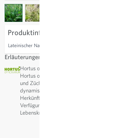
View larger image
View larger image
Produktinformation
Lateinischer Name
Plantago lanceolata
Erläuterungen
Hortus officinarium: Der gemeinnützige Verein
Hortus officinarum setzt sich für die Erhaltung
und Züchtung von Heilpflanzen auf biologisch-
dynamischer Grundlage ein. Ziel ist, hochwertige
Herkünfte und Sorten von Heilpflanzen-Arten zur
Verfügung zu stellen – samenfest und mit starken
Lebenskräften.