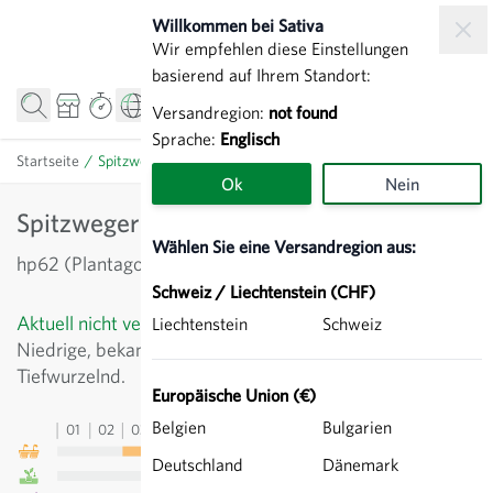
Zum Inhalt springen
Willkommen bei Sativa
Wir empfehlen diese Einstellungen
basierend auf Ihrem Standort:
Versandregion:
not found
Sprache:
Englisch
Startseite
/
Spitzwegerich - Plantago lanceolata
Ok
Nein
Spitzwegerich - Plantago lanceolata
Wählen Sie eine Versandregion aus:
hp62 (Plantago lanceolata)
Schweiz / Liechtenstein (CHF)
Aktuell nicht verfügbar
Liechtenstein
Schweiz
Niedrige, bekannte Heilpflanze aus Europa.
Tiefwurzelnd.
Europäische Union (€)
Belgien
Bulgarien
01
02
03
04
05
06
07
08
09
10
11
12
13
Deutschland
Dänemark