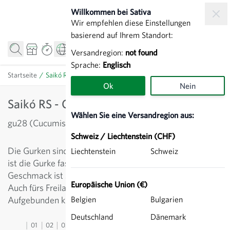
Zum Inhalt springen
Willkommen bei Sativa
Wir empfehlen diese Einstellungen
basierend auf Ihrem Standort:
Versandregion:
not found
Sprache:
Englisch
Startseite
/
Saikó RS - Gurke
Ok
Nein
Saikó RS - Gurke
Wählen Sie eine Versandregion aus:
gu28 (Cucumis sativus)
Schweiz / Liechtenstein (CHF)
Die Gurken sind lang, gerippt und leicht stachelig. Jung
Liechtenstein
Schweiz
ist die Gurke fast samenlos und sehr knackig. Der
Geschmack ist sehr gut, leicht süsslich und nicht bitter.
Europäische Union (€)
Auch fürs Freiland geeignet, da Mehltauresistenz.
Aufgebunden kultiviert werden die Frücht gerade.
Belgien
Bulgarien
Deutschland
Dänemark
01
02
03
04
05
06
07
08
09
10
11
12
13