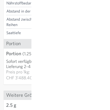
Nährstoffbedarf
gering
Abstand in der Reihe
40 cm
Abstand zwischen den
40-75 cm
Reihen
Saattiefe
1-2 cm
Portion
Portion
CHF 4.36
(1.25 g)
Sofort verfügbar
:
IN DEN WARENKORB
Lieferung 2-4 Tage
Preis pro
1kg:
CHF 3’488.40
Weitere Grössen
2.5 g
CHF 6.93