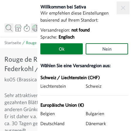
Zum Inhalt springen
Willkommen bei Sativa
Wir empfehlen diese Einstellungen
basierend auf Ihrem Standort:
Versandregion:
not found
Sprache:
Englisch
Startseite
/
Rouge de Russie (Red Russian) - Federkohl / Grünkohl
Ok
Nein
Rouge de Russie (Red Russian) -
Wählen Sie eine Versandregion aus:
Federkohl / Grünkohl
Schweiz / Liechtenstein (CHF)
ko05 (Brassica oleracea var. sabellica)
Liechtenstein
Schweiz
Sehr attraktiver Federkohl mit blau-grünen, stark
gezahnten Blättern und roter Aderung. Im Vergleich zu
Europäische Union (€)
anderen Grünkohlsorten ist das Blatt zarter und süsser.
Belgien
Bulgarien
Er ist daher v.a. als Babykale interessant, welcher nach
ca. 30 Tagen geerntet werden kann oder später
Deutschland
Dänemark
ausgereift.