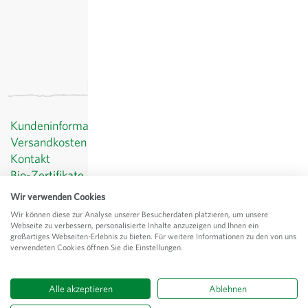
Kundeninformationen
Versandkosten
Kontakt
Bio-Zertifikate
Datenschutz
Wir verwenden Cookies
AGB
Wir können diese zur Analyse unserer Besucherdaten platzieren, um unsere
Impressum
Webseite zu verbessern, personalisierte Inhalte anzuzeigen und Ihnen ein
großartiges Webseiten-Erlebnis zu bieten. Für weitere Informationen zu den von uns
© Sativa Rheinau AG
verwendeten Cookies öffnen Sie die Einstellungen.
Chorbstrasse 43
CH-8462 Rheinau
Alle akzeptieren
Ablehnen
Alle Preise
exkl.
Versand
, inkl. MWST