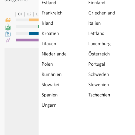
Estland
Finnland
Frankreich
Griechenland
01
02
03
04
05
06
07
08
09
10
11
12
13
Irland
Italien
Kroatien
Lettland
Litauen
Luxemburg
Niederlande
Österreich
Polen
Portugal
Rumänien
Schweden
Slowakei
Slowenien
Spanien
Tschechien
Ungarn