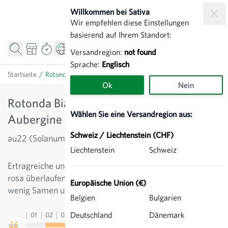
Zum Inhalt springen
Willkommen bei Sativa
Wir empfehlen diese Einstellungen
basierend auf Ihrem Standort:
Versandregion:
not found
Sprache:
Englisch
Startseite
/
Rotonda Bianca Sfumata di Rosa - Aubergine
Ok
Nein
Rotonda Bianca Sfumata di Rosa -
Wählen Sie eine Versandregion aus:
Aubergine
Schweiz / Liechtenstein (CHF)
au22 (Solanum melongena)
Liechtenstein
Schweiz
Ertragreiche und wüchsige Sorte mit runden, hellen, zu
rosa überlaufenden Früchten. Festes Fruchtfleisch mit
Europäische Union (€)
wenig Samen und gutem Geschmack.
Belgien
Bulgarien
Deutschland
Dänemark
01
02
03
04
05
06
07
08
09
10
11
12
13