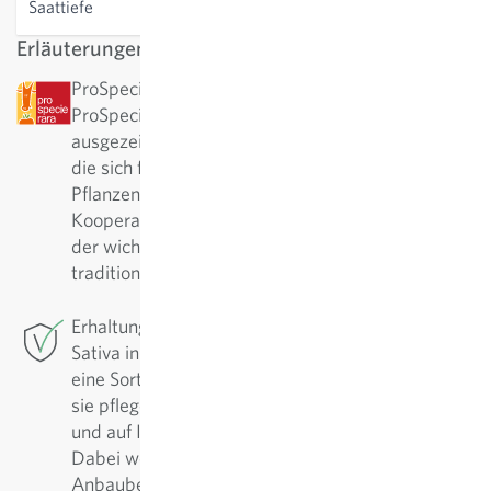
Saattiefe
0.5 cm
Erläuterungen
ProSpecieRara: Diese Sorte wurde von
ProSpecieRara als seltene bzw. alte Sorte
ausgezeichnet. ProSpecieRara ist eine Stiftung,
die sich für den Erhalt der Vielfalt von seltenen
Pflanzensorten einsetzt. In langjähriger
Kooperation mit ProSpecieRara ist Sativa aktiv in
der wichtigen Erhaltung und Pflege dieser
traditionellen Sorten.
Erhaltungszüchtung: Für diese Sorte betreibt
Sativa in Rheinau die Erhaltungszüchtung. Um
eine Sorte in hoher Qualität zu sichern, muss man
sie pflegen. Regelmässig werden sie nachgebaut
und auf Ihre positiven Eigenschaften selektiert.
Dabei werden die Sorten fortlaufend den
Anbaubedingungen angepasst und verbessert.