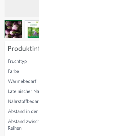
View larger image
View larger image
View larger image
View larger image
View larger image
Produktinformation
Fruchttyp
rund
Farbe
weiss-rosa
Wärmebedarf
hoch
Lateinischer Name
Solanum melongena
Nährstoffbedarf
mittel
Abstand in der Reihe
70 cm
Abstand zwischen den
80 cm
Reihen