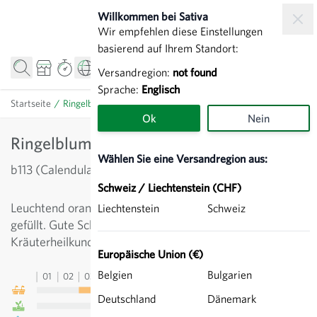
Zum Inhalt springen
Willkommen bei Sativa
Wir empfehlen diese Einstellungen
basierend auf Ihrem Standort:
Versandregion:
not found
Sprache:
Englisch
Startseite
/
Ringelblume Orange - Einjährige Blume
Ok
Nein
Ringelblume Orange - Einjährige Blume
Wählen Sie eine Versandregion aus:
b113 (Calendula officinalis)
Schweiz / Liechtenstein (CHF)
Leuchtend orangeblühende Heil- und Zierpflanze. Halb
Liechtenstein
Schweiz
gefüllt. Gute Schnittblume. Ca. 50 cm hoch. In der
Kräuterheilkunde ein beliebtes Mittel bei Verletzungen.
Europäische Union (€)
Belgien
Bulgarien
01
02
03
04
05
06
07
08
09
10
11
12
13
Deutschland
Dänemark