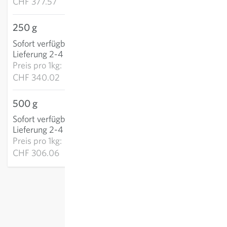
CHF 377.57
250 g
CHF 85.00
Sofort verfügbar
:
IN DEN WARENKORB
Lieferung 2-4 Tage
Preis pro
1kg:
CHF 340.02
500 g
CHF 153.03
Sofort verfügbar
:
IN DEN WARENKORB
Lieferung 2-4 Tage
Preis pro
1kg:
CHF 306.06
exkl.
Versand
, inkl. MWST