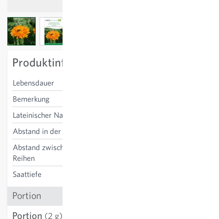
View larger image
View larger image
View larger image
Produktinformation
Lebensdauer
einjährig
Bemerkung
Schnittblume, essbar
Lateinischer Name
Calendula officinalis
Abstand in der Reihe
25 cm
Abstand zwischen den
25 cm
Reihen
Saattiefe
1-2 cm
Portion
Portion
CHF 3.95
(2 g)