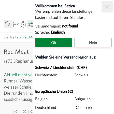
Zum Inhalt springen
Willkommen bei Sativa
Wir empfehlen diese Einstellungen
basierend auf Ihrem Standort:
Versandregion:
not found
Sprache:
Englisch
Startseite
/
Red Meat - Winterrettich
Ok
Nein
Red Meat - Winterrettich
Wählen Sie eine Versandregion aus:
re73 (Raphanus sativus)
Schweiz / Liechtenstein (CHF)
Aktuell nicht verfügbar
Liechtenstein
Schweiz
Runder 'Wassermelonenrettich' aus China mit grün-
weisser Schale und dekorativ purpurfarbenem Fleisch.
Europäische Union (€)
Die runden Knollen sind knackig haben einen angenehm
süsslich-nussigen Geschmack.
Belgien
Bulgarien
Deutschland
Dänemark
01
02
03
04
05
06
07
08
09
10
11
12
13