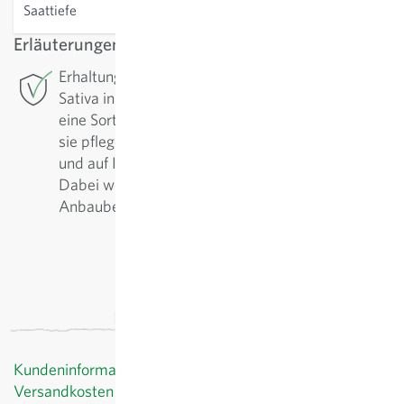
Saattiefe
1-2 cm
Erläuterungen
Erhaltungszüchtung: Für diese Sorte betreibt
Sativa in Rheinau die Erhaltungszüchtung. Um
eine Sorte in hoher Qualität zu sichern, muss man
sie pflegen. Regelmässig werden sie nachgebaut
und auf Ihre positiven Eigenschaften selektiert.
Dabei werden die Sorten fortlaufend den
Anbaubedingungen angepasst und verbessert.
Kundeninformationen
Versandkosten