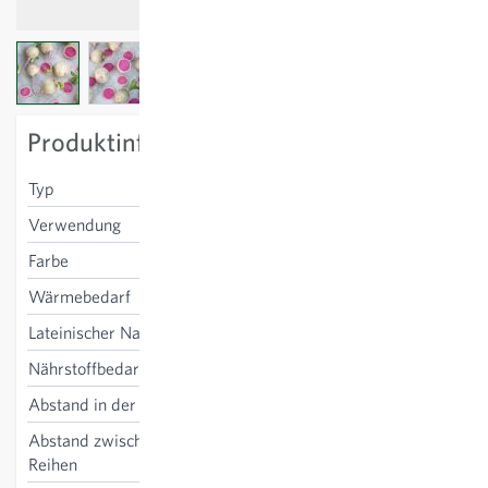
View larger image
View larger image
View larger image
Produktinformation
Typ
grün, rund
Verwendung
frisch & Lagerung
Farbe
grün
Wärmebedarf
niedrig
Lateinischer Name
Raphanus sativus
Nährstoffbedarf
mittel
Abstand in der Reihe
10 cm
Abstand zwischen den
25 cm
Reihen