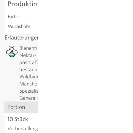
Produktinformation
Farbe
weiss
Wuchshöhe
40 cm
Erläuterungen
Bienenfreundlich: Diese Pflanze hat ein gutes
Nektar- bzw. Pollenangebot, welches besonders
positiv für Bienen, Wildbienen oder andere
bestäubende Insekten ist. Es gibt alleine bei
Wildbienen über 500 verschiedene Arten.
Manche Pflanzen werden am liebsten von
Spezialisten angeflogen, manche am liebsten von
Generalisten.
Portion
10 Stück
CHF 11.49
Vorbestellung
:
Lieferung
IN DEN WARENKORB