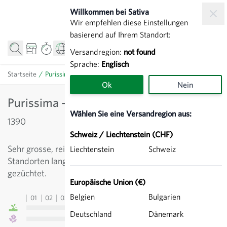
Zum Inhalt springen
Willkommen bei Sativa
Wir empfehlen diese Einstellungen
basierend auf Ihrem Standort:
Versandregion:
not found
Sprache:
Englisch
Startseite
/
Purissima - Fosteriana Tulpe
Ok
Nein
Purissima - Fosteriana Tulpe
Wählen Sie eine Versandregion aus:
1390
Schweiz / Liechtenstein (CHF)
Sehr grosse, reinweisse Blüten. An ihr zusagenden
Liechtenstein
Schweiz
Standorten lang ausdauernde Sorte. Sie wurde vor 1943
gezüchtet.
Europäische Union (€)
Belgien
Bulgarien
01
02
03
04
05
06
07
08
09
10
11
12
13
Deutschland
Dänemark