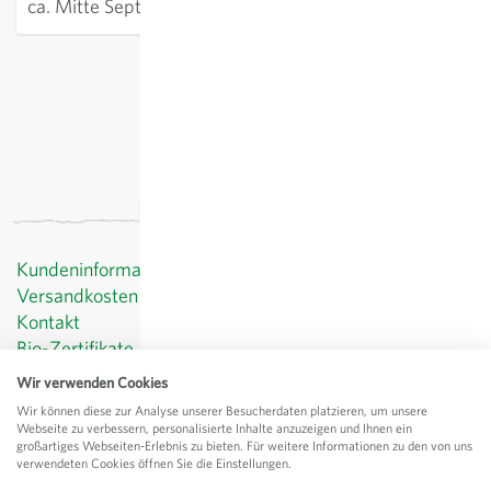
ca. Mitte September
exkl.
Versand
, inkl. MWST
Kundeninformationen
Versandkosten
Kontakt
Bio-Zertifikate
Datenschutz
Wir verwenden Cookies
AGB
Wir können diese zur Analyse unserer Besucherdaten platzieren, um unsere
Impressum
Webseite zu verbessern, personalisierte Inhalte anzuzeigen und Ihnen ein
großartiges Webseiten-Erlebnis zu bieten. Für weitere Informationen zu den von uns
© Sativa Rheinau AG
verwendeten Cookies öffnen Sie die Einstellungen.