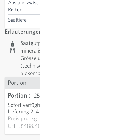
Abstand zwischen den
30 cm
Reihen
Saattiefe
1 cm
Erläuterungen
Saatgutpillen: Das Saatgut wird mit
mineralischen Füllstoffen umhüllt. Ziel ist es die
Grösse und Form zu vereinheitlichen um die
(technische) Aussaat zu erleichtern. Die
biokompatiblen Pillen werden als Stück verkauft.
Portion
Portion
CHF 4.36
(1.25 g)
Sofort verfügbar
:
IN DEN WARENKORB
Lieferung 2-4 Tage
Preis pro
1kg:
CHF 3’488.40