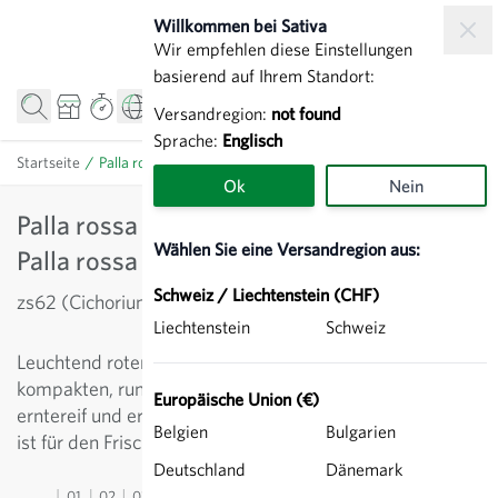
Zum Inhalt springen
Willkommen bei Sativa
Wir empfehlen diese Einstellungen
basierend auf Ihrem Standort:
Versandregion:
not found
Sprache:
Englisch
Startseite
/
Palla rossa 3 Vinci (TT 1102) - Radicchio Palla rossa
Ok
Nein
Palla rossa 3 Vinci (TT 1102) - Radicchio
Wählen Sie eine Versandregion aus:
Palla rossa
Schweiz / Liechtenstein (CHF)
zs62 (Cichorium intybus)
Liechtenstein
Schweiz
Leuchtend roter Radicchio mit weissen Rippen. Die
kompakten, runden Köpfe sind nach 80-90 Tagen
Europäische Union (€)
erntereif und erreichen ein Gewicht von 350 g. Die Sorte
Belgien
Bulgarien
ist für den Frischverzehr. Vor stärkerem Frost ernten.
Deutschland
Dänemark
01
02
03
04
05
06
07
08
09
10
11
12
13