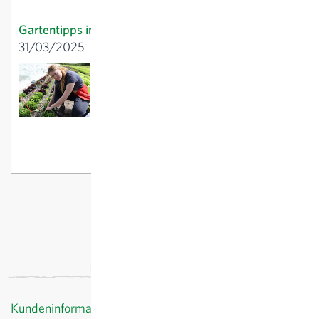
Gartentipps im April: Jäten, Säen, Schneiden
31/03/2025
Robuste Vielfalt im Salatregal
02/09/2024
Gartentipps im März:
Jetzt gehts los!
26/02/2025
Kundeninformationen