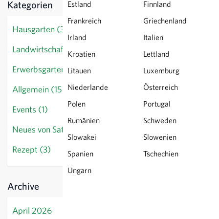
Kategorien
Estland
Finnland
Frankreich
Griechenland
Hausgarten (34)
Irland
Italien
Landwirtschaft (7)
Kroatien
Lettland
Erwerbsgarten (12)
Litauen
Luxemburg
Niederlande
Österreich
Allgemein (15)
Polen
Portugal
Events (1)
Rumänien
Schweden
Neues von Sativa (9)
Slowakei
Slowenien
Rezept (3)
Spanien
Tschechien
Ungarn
Archive
April 2026