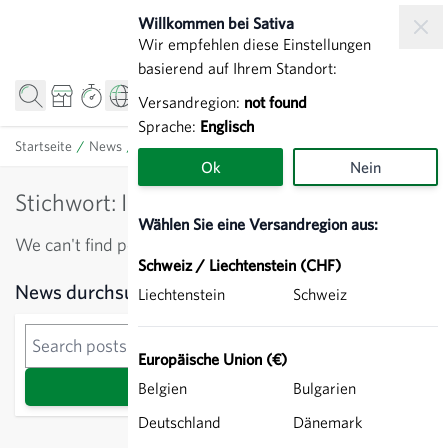
Zum Inhalt springen
Willkommen bei Sativa
Wir empfehlen diese Einstellungen
basierend auf Ihrem Standort:
Versandregion:
not found
Sprache:
Englisch
Startseite
/
News
/
Stichwort: Ingegneria genetica
Ok
Nein
Stichwort: Ingegneria genetica
Wählen Sie eine Versandregion aus:
We can't find posts matching the selection.
Schweiz / Liechtenstein (CHF)
Sidebar
News durchsuchen
Liechtenstein
Schweiz
News durchsuchen
Europäische Union (€)
Suche
Belgien
Bulgarien
Deutschland
Dänemark