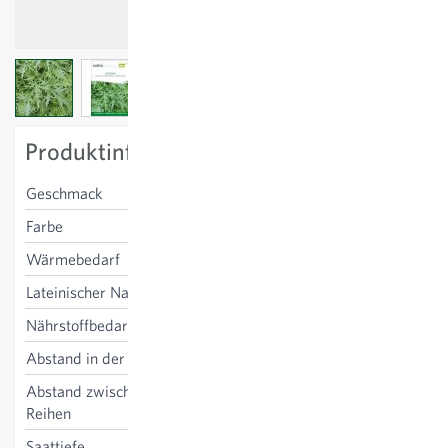
View larger image
View larger image
View larger image
Produktinformation
Geschmack
feinwürzig
Farbe
grün
Wärmebedarf
mittel
Lateinischer Name
Brassica rapa
Nährstoffbedarf
mittel
Abstand in der Reihe
10-15 cm
Abstand zwischen den
15-20 cm
Reihen
Saattiefe
1-2 cm