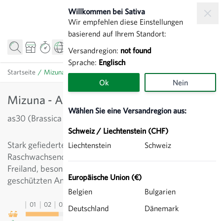
Zum Inhalt springen
Willkommen bei Sativa
Wir empfehlen diese Einstellungen
basierend auf Ihrem Standort:
Versandregion:
not found
Sprache:
Englisch
Startseite
/
Mizuna - Asiasalat
Ok
Nein
Mizuna - Asiasalat
Wählen Sie eine Versandregion aus:
as30 (Brassica rapa)
Schweiz / Liechtenstein (CHF)
Stark gefiederte, hellgrüne Blätter in dichter Rosette.
Liechtenstein
Schweiz
Raschwachsend. Sehr kältetolerant, geeignet im
Freiland, besonders aber im Winterhalbjahr im
Europäische Union (€)
geschützten Anbau.
Belgien
Bulgarien
01
02
03
04
05
06
07
08
09
10
11
12
13
Deutschland
Dänemark