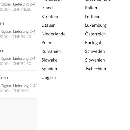
rfügbar
:
Lieferung 2-4 Tage
IN DEN WARENKORB
Irland
Italien
1000k: CHF 116.50
Kroatien
Lettland
rn
CHF 24.85
Litauen
Luxemburg
rfügbar
:
Lieferung 2-4 Tage
Niederlande
Österreich
IN DEN WARENKORB
1000k: CHF 99.40
Polen
Portugal
rn
CHF 42.30
Rumänien
Schweden
rfügbar
:
Lieferung 2-4 Tage
Slowakei
Slowenien
IN DEN WARENKORB
1000k: CHF 84.60
Spanien
Tschechien
Korn
CHF 58.15
Ungarn
rfügbar
:
Lieferung 2-4 Tage
IN DEN WARENKORB
1000k: CHF 58.15
exkl.
Versand
, inkl. MWST