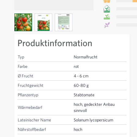
View larger image
View larger image
View larger image
Produktinformation
Typ
Normalfrucht
Farbe
rot
Ø Frucht
4 - 6 cm
Fruchtgewicht
60-80 g
Pflanzentyp
Stabtomate
hoch, gedeckter Anbau
Wärmebedarf
sinnvoll
Lateinischer Name
Solanum lycopersicum
Nährstoffbedarf
hoch