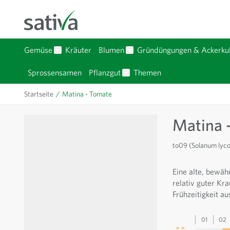
Zum Inhalt springen
Gemüse
Kräuter
Blumen
Gründüngungen & Ackerkul
Untermenü für Kategorie Gemüse anzeigen
Untermenü für Kategorie Bl
Sprossensamen
Pflanzgut
Themen
Untermenü für Kategorie Pfla
Startseite
/
Matina - Tomate
Matina 
to09 (Solanum lyc
Eine alte, bewähr
relativ guter Kra
Frühzeitigkeit au
01
02