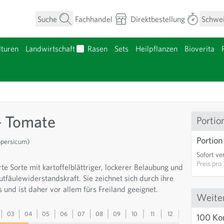
Suche
Fachhandel
Direktbestellung
Schwe
turen
Landwirtschaft
Rasen
Sets
Heilpflanzen
Bioverita
umen anzeigen
Untermenü für Kategorie Landwirtschaft a
nzgut anzeigen
- Tomate
Portio
Portion
opersicum)
Sofort ve
Preis pro
te Sorte mit kartoffelblättriger, lockerer Belaubung und
utfäulewiderstandskraft. Sie zeichnet sich durch ihre
s und ist daher vor allem fürs Freiland geeignet.
Weite
03
04
05
06
07
08
09
10
11
12
13
100 Ko