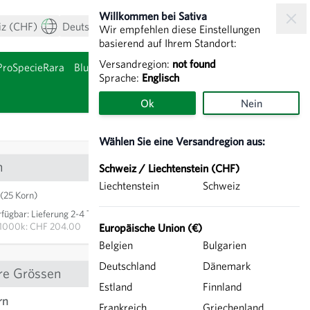
Willkommen bei Sativa
iz (CHF)
Deutsch
Mein Konto
Warenkorb
Wir empfehlen diese Einstellungen
basierend auf Ihrem Standort:
Versandregion:
not found
ProSpecieRara
Blumenzwiebeln & Knollen
Sprache:
Englisch
nzeigen
Untermenü für Kategor
Ok
Nein
Wählen Sie eine Versandregion aus:
n
Schweiz / Liechtenstein (CHF)
Liechtenstein
Schweiz
CHF 5.10
(25 Korn)
rfügbar
:
Lieferung 2-4 Tage
IN DEN WARENKORB
1000k: CHF 204.00
Europäische Union (€)
Belgien
Bulgarien
Deutschland
Dänemark
re Grössen
Estland
Finnland
rn
CHF 11.65
Frankreich
Griechenland