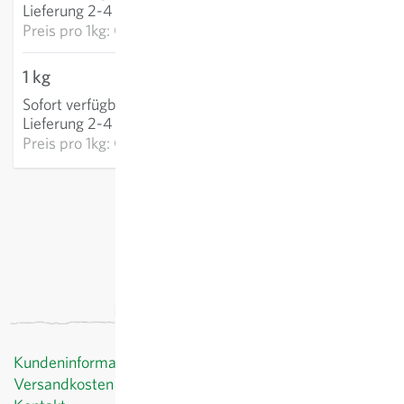
Lieferung 2-4 Tage
Preis pro
1kg: CHF 13.95
1 kg
CHF 7.70
Sofort verfügbar
:
IN DEN WARENKORB
Lieferung 2-4 Tage
Preis pro
1kg: CHF 7.70
exkl.
Versand
, inkl. MWST
Kundeninformationen
Versandkosten