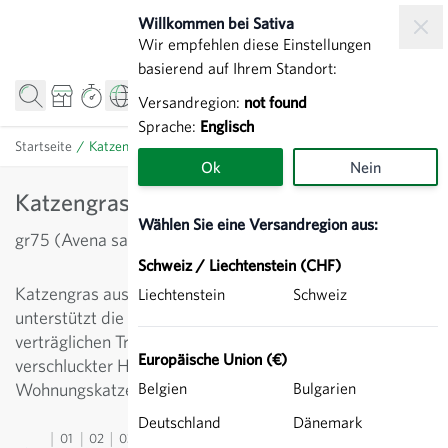
Zum Inhalt springen
Willkommen bei Sativa
Wir empfehlen diese Einstellungen
basierend auf Ihrem Standort:
Versandregion:
not found
Sprache:
Englisch
Startseite
/
Katzengras - Futterpflanze
Ok
Nein
Katzengras - Futterpflanze
Wählen Sie eine Versandregion aus:
gr75 (Avena sativa)
Schweiz / Liechtenstein (CHF)
Katzengras aus Sommerhafer ist pflegeleicht und
Liechtenstein
Schweiz
unterstützt die Verdauung bei Katzen. Die weichen, gut
verträglichen Triebe fördern das Ausscheiden
Europäische Union (€)
verschluckter Haare. Besonders zu empfehlen für
Wohnungskatzen.
Belgien
Bulgarien
Deutschland
Dänemark
01
02
03
04
05
06
07
08
09
10
11
12
13