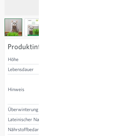
View larger image
View larger image
View larger image
View larger image
Produktinformation
Höhe
8-10 cm
Lebensdauer
einjährig
20-25 Samen pro 10 cm
Topf sind ausreichend.
Hinweis
Gleichmässig feucht halten.
Servieren ab 8-10cm Höhe.
Überwinterung
nein
Lateinischer Name
Avena sativa
Nährstoffbedarf
Düngung unnötig