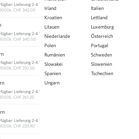
rfügbar
:
Lieferung 2-4 Tage
IN DEN WARENKORB
Irland
Italien
1000k: CHF 342.00
Kroatien
Lettland
n
CHF 17.00
Litauen
Luxemburg
rfügbar
:
Lieferung 2-4 Tage
Niederlande
Österreich
IN DEN WARENKORB
1000k: CHF 340.00
Polen
Portugal
rn
CHF 31.05
Rumänien
Schweden
rfügbar
:
Lieferung 2-4 Tage
Slowakei
Slowenien
IN DEN WARENKORB
1000k: CHF 310.50
Spanien
Tschechien
rn
CHF 65.30
Ungarn
rfügbar
:
Lieferung 2-4 Tage
IN DEN WARENKORB
1000k: CHF 261.20
rn
CHF 116.95
rfügbar
:
Lieferung 2-4 Tage
IN DEN WARENKORB
1000k: CHF 233.90