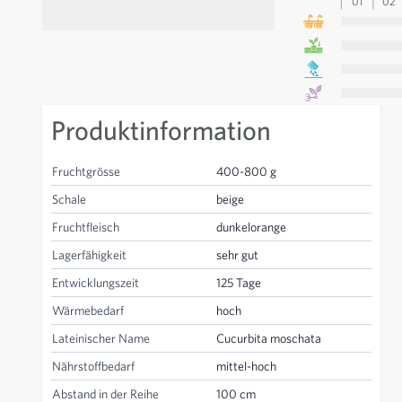
01
02
Produktinformation
Fruchtgrösse
400-800 g
Schale
beige
Fruchtfleisch
dunkelorange
Lagerfähigkeit
sehr gut
Entwicklungszeit
125 Tage
Wärmebedarf
hoch
Lateinischer Name
Cucurbita moschata
Nährstoffbedarf
mittel-hoch
Abstand in der Reihe
100 cm