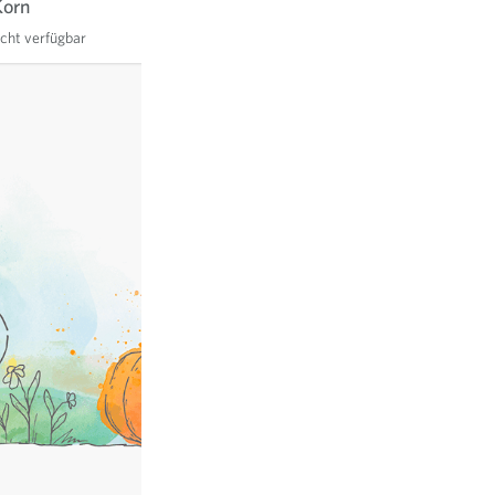
Korn
icht verfügbar
exkl.
Versand
, inkl. MWST