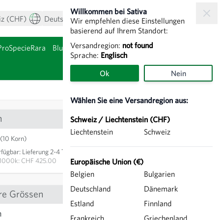
Willkommen bei Sativa
iz (CHF)
Deutsch
Mein Konto
Warenkorb
Wir empfehlen diese Einstellungen
basierend auf Ihrem Standort:
Versandregion:
not found
ProSpecieRara
Blumenzwiebeln & Knollen
Sprache:
Englisch
nzeigen
Untermenü für Kategor
Ok
Nein
Wählen Sie eine Versandregion aus:
n
Schweiz / Liechtenstein (CHF)
Liechtenstein
Schweiz
CHF 4.25
(10 Korn)
rfügbar
:
Lieferung 2-4 Tage
IN DEN WARENKORB
1000k: CHF 425.00
Europäische Union (€)
Belgien
Bulgarien
Deutschland
Dänemark
re Grössen
Estland
Finnland
n
CHF 8.55
Frankreich
Griechenland