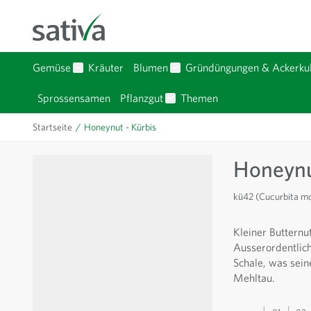
Zum Inhalt springen
Gemüse
Kräuter
Blumen
Gründüngungen & Ackerkul
Untermenü für Kategorie Gemüse anzeigen
Untermenü für Kategorie Bl
Sprossensamen
Pflanzgut
Themen
Untermenü für Kategorie Pfla
Startseite
/
Honeynut - Kürbis
Honeynu
kü42 (Cucurbita m
Kleiner Butternu
Ausserordentlich
Schale, was sein
Mehltau.