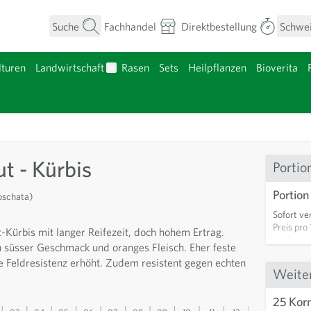
Suche
Fachhandel
Direktbestellung
Schwe
turen
Landwirtschaft
Rasen
Sets
Heilpflanzen
Bioverita
umen anzeigen
Untermenü für Kategorie Landwirtschaft a
nzgut anzeigen
t - Kürbis
Portio
Portion
oschata)
Sofort ve
Preis pro
t-Kürbis mit langer Reifezeit, doch hohem Ertrag.
 süsser Geschmack und oranges Fleisch. Eher feste
e Feldresistenz erhöht. Zudem resistent gegen echten
Weite
25 Kor