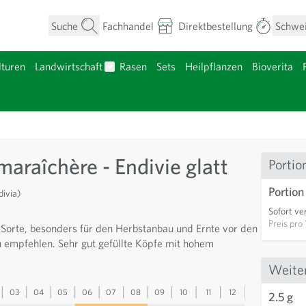
Suche
Fachhandel
Direktbestellung
Schwe
turen
Landwirtschaft
Rasen
Sets
Heilpflanzen
Bioverita
umen anzeigen
Untermenü für Kategorie Landwirtschaft a
nzgut anzeigen
araîchère - Endivie glatt
Portio
Portion
divia)
Sofort ve
Preis pro
Sorte, besonders für den Herbstanbau und Ernte vor den
u empfehlen. Sehr gut gefüllte Köpfe mit hohem
Weite
03
04
05
06
07
08
09
10
11
12
13
2.5 g