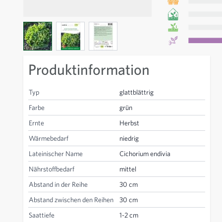
View larger image
View larger image
View larger image
Produktinformation
Typ
glattblättrig
Farbe
grün
Ernte
Herbst
Wärmebedarf
niedrig
Lateinischer Name
Cichorium endivia
Nährstoffbedarf
mittel
Abstand in der Reihe
30 cm
Abstand zwischen den Reihen
30 cm
Saattiefe
1-2 cm