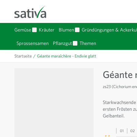
Zum Inhalt springen
Gemüse
Kräuter
Blumen
Gründüngungen & Ackerkul
Untermenü für Kategorie Gemüse anzeigen
Untermenü für Kategorie Bl
Sprossensamen
Pflanzgut
Themen
Untermenü für Kategorie Pfla
Startseite
/
Géante maraîchère - Endivie glatt
Géante m
zs23 (Cichorium en
Starkwachsende 
ersten Frösten z
Gelbanteil.
01
02