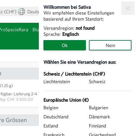
Willkommen bei Sativa
iz (CHF)
Deutsch
Mein Konto
Warenkorb
Wir empfehlen diese Einstellungen
basierend auf Ihrem Standort:
Versandregion:
not found
ProSpecieRara
Blumenzwiebeln & Knollen
Sprache:
Englisch
nzeigen
Untermenü für Kategor
Ok
Nein
Wählen Sie eine Versandregion aus:
n
Schweiz / Liechtenstein (CHF)
Liechtenstein
Schweiz
CHF 4.25
(1.25 g)
rfügbar
:
Lieferung 2-4 Tage
IN DEN WARENKORB
1kg: CHF 3’400.00
Europäische Union (€)
Belgien
Bulgarien
Deutschland
Dänemark
re Grössen
Estland
Finnland
CHF 6.80
Frankreich
Griechenland