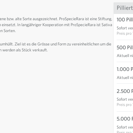
Pillie
100 Pil
ne bzw. alte Sorte ausgezeichnet. ProSpecieRara ist eine Stiftung,
n einsetzt. In langjähriger Kooperation mit ProSpecieRara ist Sativa
Sofort ve
en Sorten.
Preis pro
umhüllt. Ziel ist es die Grösse und Form zu vereinheitlichen um die
500 Pil
n werden als Stück verkauft.
Aktuell n
1.000 P
Aktuell n
2.500 P
Sofort ve
Preis pro
5.000 P
Sofort ve
Preis pro