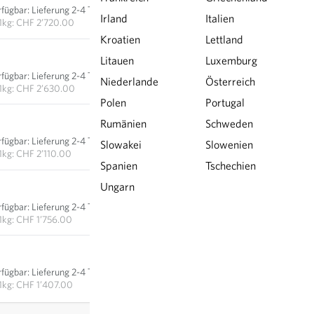
rfügbar
:
Lieferung 2-4 Tage
IN DEN WARENKORB
Irland
Italien
1kg: CHF 2’720.00
Kroatien
Lettland
CHF 13.15
Litauen
Luxemburg
rfügbar
:
Lieferung 2-4 Tage
Niederlande
Österreich
IN DEN WARENKORB
1kg: CHF 2’630.00
Polen
Portugal
CHF 21.10
Rumänien
Schweden
rfügbar
:
Lieferung 2-4 Tage
Slowakei
Slowenien
IN DEN WARENKORB
1kg: CHF 2’110.00
Spanien
Tschechien
CHF 43.90
Ungarn
rfügbar
:
Lieferung 2-4 Tage
IN DEN WARENKORB
1kg: CHF 1’756.00
CHF 70.35
rfügbar
:
Lieferung 2-4 Tage
IN DEN WARENKORB
1kg: CHF 1’407.00