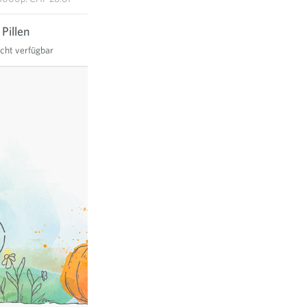
Pillen
icht verfügbar
exkl.
Versand
, inkl. MWST