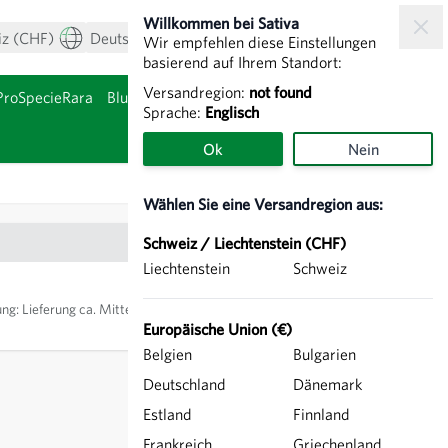
Willkommen bei Sativa
iz (CHF)
Deutsch
Mein Konto
Warenkorb
Wir empfehlen diese Einstellungen
basierend auf Ihrem Standort:
Versandregion:
not found
ProSpecieRara
Blumenzwiebeln & Knollen
Sprache:
Englisch
nzeigen
Untermenü für Kategor
Ok
Nein
Wählen Sie eine Versandregion aus:
Schweiz / Liechtenstein (CHF)
Liechtenstein
Schweiz
CHF 9.90
ung
:
Lieferung ca. Mitte
IN DEN WARENKORB
Europäische Union (€)
Belgien
Bulgarien
exkl.
Versand
, inkl. MWST
Deutschland
Dänemark
Estland
Finnland
Frankreich
Griechenland