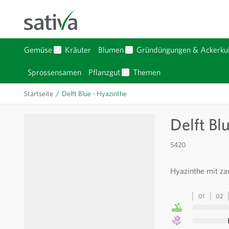
Zum Inhalt springen
Gemüse
Kräuter
Blumen
Gründüngungen & Ackerkul
Untermenü für Kategorie Gemüse anzeigen
Untermenü für Kategorie Bl
Sprossensamen
Pflanzgut
Themen
Untermenü für Kategorie Pfla
Startseite
/
Delft Blue - Hyazinthe
Delft Bl
5420
Hyazinthe mit za
01
02