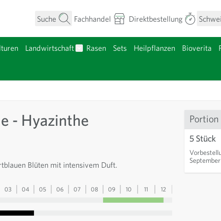
Suche
Fachhandel
Direktbestellung
Schwe
turen
Landwirtschaft
Rasen
Sets
Heilpflanzen
Bioverita
umen anzeigen
Untermenü für Kategorie Landwirtschaft a
nzgut anzeigen
ue - Hyazinthe
Portion
5 Stück
Vorbestell
September
rtblauen Blüten mit intensivem Duft.
03
04
05
06
07
08
09
10
11
12
13