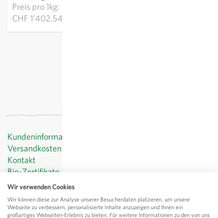
Preis pro
1kg:
CHF 1’402.54
exkl.
Versand
, inkl. MWST
Kundeninformationen
Versandkosten
Kontakt
Bio-Zertifikate
Datenschutz
Wir verwenden Cookies
AGB
Wir können diese zur Analyse unserer Besucherdaten platzieren, um unsere
Impressum
Webseite zu verbessern, personalisierte Inhalte anzuzeigen und Ihnen ein
großartiges Webseiten-Erlebnis zu bieten. Für weitere Informationen zu den von uns