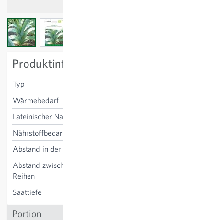
View larger image
View larger image
View larger image
Produktinformation
Typ
winter
Wärmebedarf
niedrig
Lateinischer Name
Allium porrum
Nährstoffbedarf
mittel-hoch
Abstand in der Reihe
10-20 cm
Abstand zwischen den
25-40 cm
Reihen
Saattiefe
1-2 cm
Portion