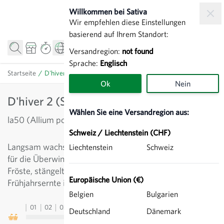
Zum Inhalt springen
Willkommen bei Sativa
Wir empfehlen diese Einstellungen
basierend auf Ihrem Standort:
Versandregion:
not found
Sprache:
Englisch
Startseite
/
D'hiver 2 (Siegfried) - Winterlauch
Ok
Nein
D'hiver 2 (Siegfried) - Winterlauch
Wählen Sie eine Versandregion aus:
la50 (Allium porrum)
Schweiz / Liechtenstein (CHF)
Langsam wachsende, mittelgrüne und standfeste Sorte
Liechtenstein
Schweiz
für die Überwinterung im Freiland. Erträgt stärkere
Fröste, stängelt im Frühjahr relativ langsam auf. Für
Europäische Union (€)
Frühjahrsernte im Mai säen. Exzellent im Geschmack.
Belgien
Bulgarien
01
02
03
04
05
06
07
08
09
10
11
12
13
Deutschland
Dänemark