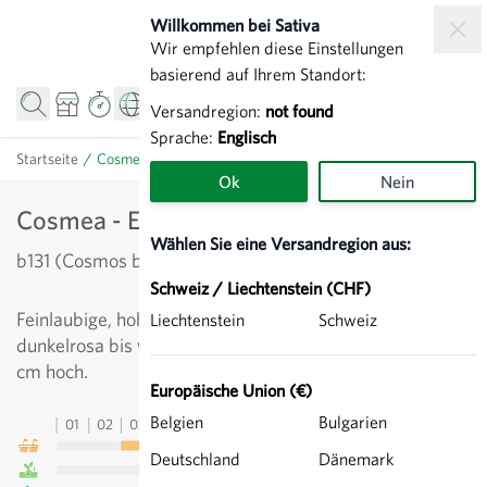
Zum Inhalt springen
Willkommen bei Sativa
Wir empfehlen diese Einstellungen
basierend auf Ihrem Standort:
Versandregion:
not found
Sprache:
Englisch
Startseite
/
Cosmea - Einjährige Blume
Ok
Nein
Cosmea - Einjährige Blume
Wählen Sie eine Versandregion aus:
b131 (Cosmos bipinnatus)
Schweiz / Liechtenstein (CHF)
Feinlaubige, hohe Sommerblume mit Blüten von
Liechtenstein
Schweiz
dunkelrosa bis weiss. Gute Schnittblume. Ca. 100-180
cm hoch.
Europäische Union (€)
Belgien
Bulgarien
01
02
03
04
05
06
07
08
09
10
11
12
13
Deutschland
Dänemark