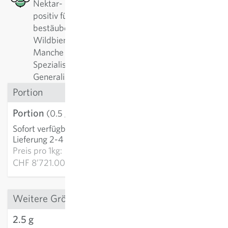
Nektar- bzw. Pollenangebot, welches besonders
positiv für Bienen, Wildbienen oder andere
bestäubende Insekten ist. Es gibt alleine bei
Wildbienen über 500 verschiedene Arten.
Manche Pflanzen werden am liebsten von
Spezialisten angeflogen, manche am liebsten von
Generalisten.
Portion
Portion
CHF 4.36
(0.5 g)
Sofort verfügbar
:
IN DEN WARENKORB
Lieferung 2-4 Tage
Preis pro
1kg:
CHF 8’721.00
Weitere Grössen
2.5 g
CHF 8.00