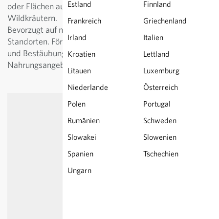
Estland
Finnland
oder Flächen auf Ackerland mit einheimischen
Wildkräutern.
Frankreich
Griechenland
Bevorzugt auf nährstoffarmen, steinigen und sonnigen
Irland
Italien
Standorten. Fördert die natürliche Schädlingsregulierung
und Bestäubung durch ein reichhaltiges
Kroatien
Lettland
Nahrungsangebot.
Litauen
Luxemburg
Niederlande
Österreich
Polen
Portugal
Rumänien
Schweden
Slowakei
Slowenien
Spanien
Tschechien
Ungarn