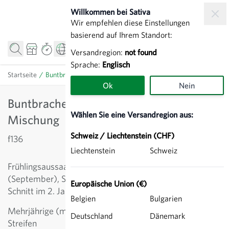
Zum Inhalt springen
Willkommen bei Sativa
Wir empfehlen diese Einstellungen
basierend auf Ihrem Standort:
Versandregion:
not found
Sprache:
Englisch
Startseite
/
Buntbrache Grundversion - BFF-Mischung
Ok
Nein
Buntbrache Grundversion - BFF-
Wählen Sie eine Versandregion aus:
Mischung
Schweiz / Liechtenstein (CHF)
f136
Liechtenstein
Schweiz
Frühlingsaussaat (März-April) oder Herbstaussaat
(September), Säuberungsschnitt im 1. Jahr erlaubt,
Europäische Union (€)
Schnitt im 2. Jahr zwischen 1. Oktober und 15. März
Belgien
Bulgarien
Mehrjährige (mindestens 2 Jahre, maximal 8 Jahre)
Deutschland
Dänemark
Streifen