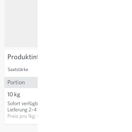
Produktinformation
Saatstärke
40 kg/ha
Portion
10 kg
CHF 339.09
Sofort verfügbar
:
IN DEN WARENKORB
Lieferung 2-4 Tage
Preis pro
1kg: CHF 33.91
exkl.
Versand
, inkl. MWST