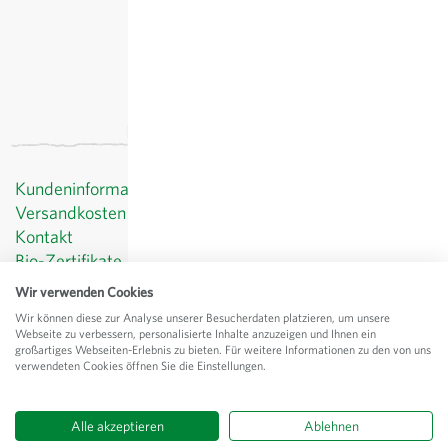
Kundeninformationen
Versandkosten
Kontakt
Bio-Zertifikate
Datenschutz
Wir verwenden Cookies
AGB
Wir können diese zur Analyse unserer Besucherdaten platzieren, um unsere
Impressum
Webseite zu verbessern, personalisierte Inhalte anzuzeigen und Ihnen ein
großartiges Webseiten-Erlebnis zu bieten. Für weitere Informationen zu den von uns
© Sativa Rheinau AG
verwendeten Cookies öffnen Sie die Einstellungen.
Chorbstrasse 43
CH-8462 Rheinau
Alle akzeptieren
Ablehnen