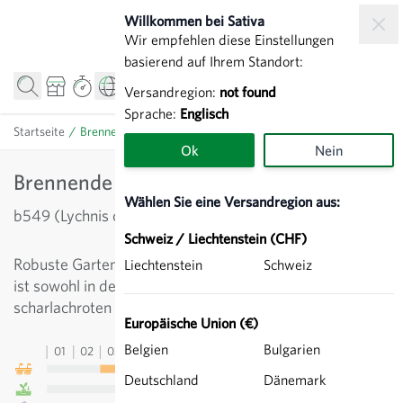
Zum Inhalt springen
Willkommen bei Sativa
Wir empfehlen diese Einstellungen
basierend auf Ihrem Standort:
Versandregion:
not found
Sprache:
Englisch
Startseite
/
Brennende Liebe - Lychnis chalcedonica
Ok
Nein
Brennende Liebe - Lychnis chalcedonica
Wählen Sie eine Versandregion aus:
b549 (Lychnis chalcedonica)
Schweiz / Liechtenstein (CHF)
Robuste Gartenpflanze, die bis zu 100 cm hoch wird. Sie
Liechtenstein
Schweiz
ist sowohl in der Blütenform, wie auch mit der leuchtend
scharlachroten Farbe ein auffallendes Nelkengewächs.
Europäische Union (€)
Belgien
Bulgarien
01
02
03
04
05
06
07
08
09
10
11
12
13
Deutschland
Dänemark