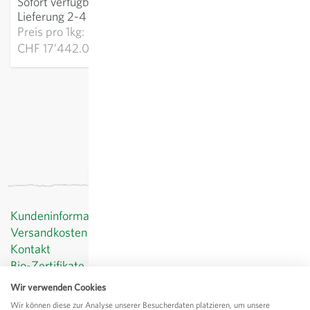
Sofort verfügbar
:
IN DEN WARENKORB
Lieferung 2-4 Tage
Preis pro
1kg:
CHF 17’442.00
exkl.
Versand
, inkl. MWST
Kundeninformationen
Versandkosten
Kontakt
Bio-Zertifikate
Datenschutz
Wir verwenden Cookies
AGB
Wir können diese zur Analyse unserer Besucherdaten platzieren, um unsere