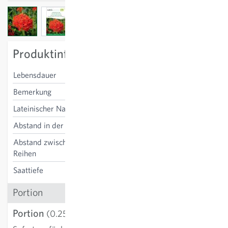
View larger image
View larger image
View larger image
Produktinformation
Lebensdauer
Staude
Bemerkung
Schnittblume
Lateinischer Name
Lychnis chalcedonica
Abstand in der Reihe
35 cm
Abstand zwischen den
35 cm
Reihen
Saattiefe
0-0.5 cm
Portion
Portion
CHF 4.36
(0.25 g)