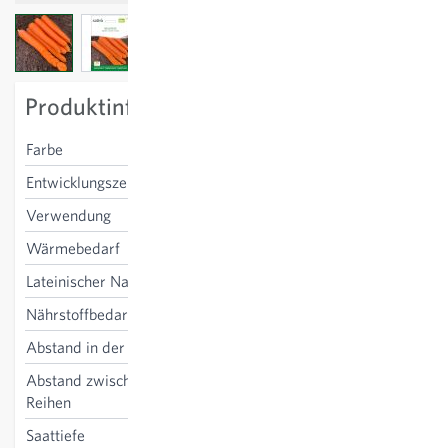
View larger image
View larger image
View larger image
Produktinformation
Farbe
orange
Entwicklungszeit
100 Tage
Verwendung
frisch, Lager
Wärmebedarf
niedrig
Lateinischer Name
Daucus carota
Nährstoffbedarf
gering-mittel
Abstand in der Reihe
1-2 cm
Abstand zwischen den
25-35 cm
Reihen
Saattiefe
1-2 cm