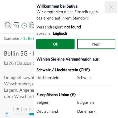
Zum Inhalt springen
Willkommen bei Sativa
Wir empfehlen diese Einstellungen
basierend auf Ihrem Standort:
Versandregion:
not found
Sprache:
Englisch
Startseite
/
Bollin SG - Karotte
Ok
Nein
Bollin SG - Karotte
Wählen Sie eine Versandregion aus:
ka26 (Daucus carota)
Schweiz / Liechtenstein (CHF)
Geeignet sowohl für den Frühanbau als Bund- und
Liechtenstein
Schweiz
Waschmöhre, aber auch für den späten Anbau zum
Lagern. Angenehmer, runder Geschmack, glatte, nach
Europäische Union (€)
dem Waschen leuchtend orangefarbige Schale.
Belgien
Bulgarien
01
02
03
04
05
06
07
08
09
10
11
12
13
Deutschland
Dänemark