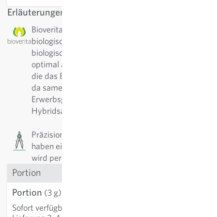
Erläuterungen
Bioverita: Diese Sorte ist eine neu gezüchtete,
biologische Sorte. Sie wurde von Anfang an unter
biologischen Bedingungen kultiviert, damit sie
optimal an den Bio-Anbau angepasst ist. Sorten
die das Bioverita-Label tragen, sind nachbaufähig,
da samenfest und versuchen auch
Erwerbsgärtnern eine Alternative zu
Hybridsaatgut darzustellen.
Präzisionssaatgut: Die Samen sind kalibriert und
haben eine erhöhte Keimfähigkeit. Das Saatgut
wird per Korn verkauft.
Portion
Portion
CHF 4.36
(3 g)
Sofort verfügbar
:
IN DEN WARENKORB