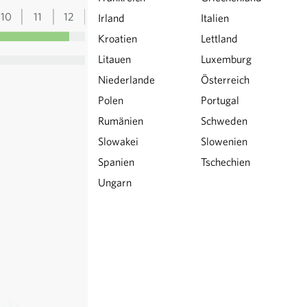
10
11
12
13
Irland
Italien
Kroatien
Lettland
Litauen
Luxemburg
Niederlande
Österreich
Polen
Portugal
Rumänien
Schweden
Slowakei
Slowenien
Spanien
Tschechien
Ungarn