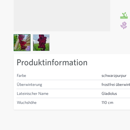
View larger image
View larger image
Produktinformation
Farbe
schwarzpurpur
Überwinterung
frostfrei überwin
Lateinischer Name
Gladiolus
Wuchshöhe
110 cm