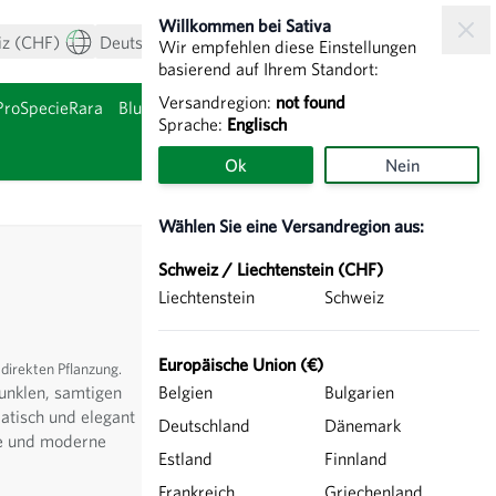
Willkommen bei Sativa
iz (CHF)
Deutsch
Mein Konto
Warenkorb
Wir empfehlen diese Einstellungen
basierend auf Ihrem Standort:
Versandregion:
not found
ProSpecieRara
Blumenzwiebeln & Knollen
Sprache:
Englisch
nzeigen
Untermenü für Kategor
Ok
Nein
Wählen Sie eine Versandregion aus:
Schweiz / Liechtenstein (CHF)
Liechtenstein
Schweiz
Europäische Union (€)
 direkten Pflanzung.
dunklen, samtigen
Belgien
Bulgarien
atisch und elegant
Deutschland
Dänemark
sse und moderne
Estland
Finnland
Frankreich
Griechenland