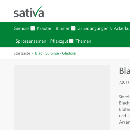
Zum Inhalt springen
Gemüse
Kräuter
Blumen
Gründüngungen & Ackerkul
Untermenü für Kategorie Gemüse anzeigen
Untermenü für Kategorie Bl
Sprossensamen
Pflanzgut
Themen
Untermenü für Kategorie Pfla
Startseite
/
Black Surprise - Gladiole
Bl
7201 (
Sie er
Black
Blüte
und e
Arra