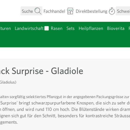
Suche
Fachhandel
Direktbestellung
Schwe
turen
Landwirtschaft
Rasen
Sets
Heilpflanzen
Bioverita
umen anzeigen
Untermenü für Kategorie Landwirtschaft a
nzgut anzeigen
ack Surprise - Gladiole
Gladiolus)
halten sorgfältig selektiertes Pflanzgut in der angegebenen Packungsgrösse zur
 Surprise' bringt schwarzpurpurfarbene Knospen, die sich zu sehr 
n öffnen, und wird rund 110 cm hoch. Die Blütenstände wirken dram
ignen sich gut für den Schnitt, besonders für kontrastreiche Sträu
ngements.