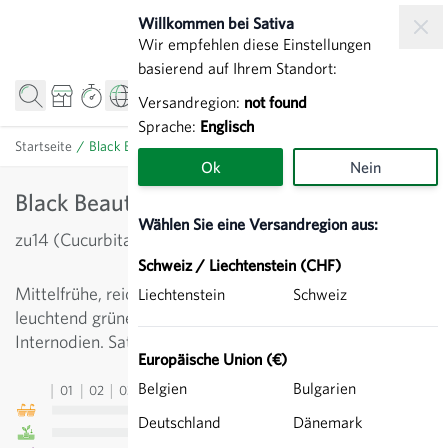
Zum Inhalt springen
Willkommen bei Sativa
Wir empfehlen diese Einstellungen
basierend auf Ihrem Standort:
Versandregion:
not found
Sprache:
Englisch
Startseite
/
Black Beauty - Zucchetti grün
Ok
Nein
Black Beauty - Zucchetti grün
Wählen Sie eine Versandregion aus:
zu14 (Cucurbita pepo)
Schweiz / Liechtenstein (CHF)
Mittelfrühe, reichtragende Sorte mit länglichen,
Liechtenstein
Schweiz
leuchtend grünen Früchten. Starkwüchsig mit kurzen
Internodien. Satzweiser Anbau ist sinnvoll.
Europäische Union (€)
Belgien
Bulgarien
01
02
03
04
05
06
07
08
09
10
11
12
13
Deutschland
Dänemark