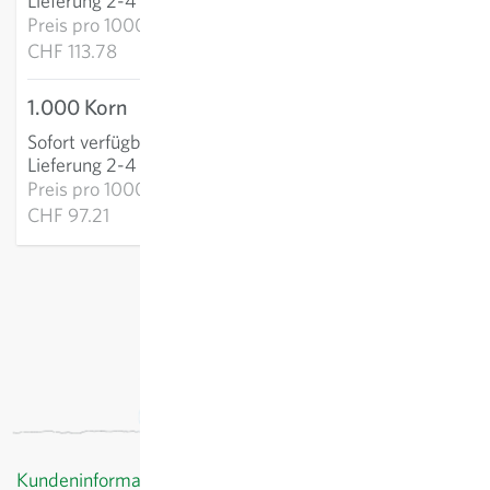
Lieferung 2-4 Tage
Preis pro
1000k:
CHF 113.78
1.000 Korn
CHF 97.21
Sofort verfügbar
:
IN DEN WARENKORB
Lieferung 2-4 Tage
Preis pro
1000k:
CHF 97.21
exkl.
Versand
, inkl. MWST
Kundeninformationen