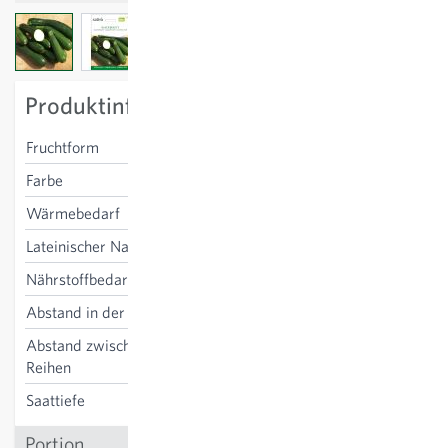
View larger image
View larger image
View larger image
Produktinformation
Fruchtform
zylindrisch
Farbe
dunkelgrün
Wärmebedarf
hoch
Lateinischer Name
Cucurbita pepo
Nährstoffbedarf
hoch
Abstand in der Reihe
75 cm
Abstand zwischen den
100 cm
Reihen
Saattiefe
2-3 cm
Portion