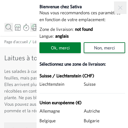
Allez au contenu
Bienvenue chez Sativa
Nous vous recommandons ces paramètres
en fonction de votre emplacement:
Zone de livraison:
not found
Langue:
anglais
Page d’accueil
/
Légumes
/
Salades (Lactuca)
/
Laitues à tondre
Ok, merci
Non, merci
Laitues à tondre
Sélectionnez une zone de livraison:
Les salades à cueillir et à tondre forment une rosette de
Suisse / Liechtenstein (CHF)
feuilles, mais pas de pomme et leur semis est plus dense.
Liechtenstein
Suisse
Elles arrivent plus rapidement à maturation et peuvent être
récoltées en continu, en commençant par l’extérieur de la
plante. Ne pas blesser le point de végétation lors de la récolte.
Union européenne (€)
Vous pouvez aussi cultiver la rosette comme une laitue
pommée et la récolter en une seule fois.
Allemagne
Autriche
Belgique
Bulgarie