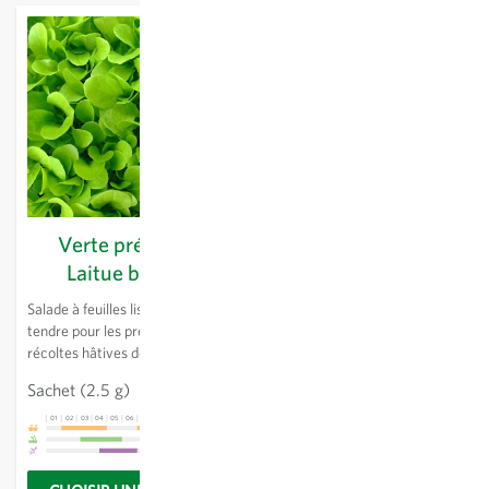
Verte précoce -
Laitue beurre
Salade à feuilles lisses vert
tendre pour les premières
récoltes hâtives de printemps.
Sachet
(2.5 g)
3,58 €
01
02
03
04
05
06
07
08
09
10
11
12
13