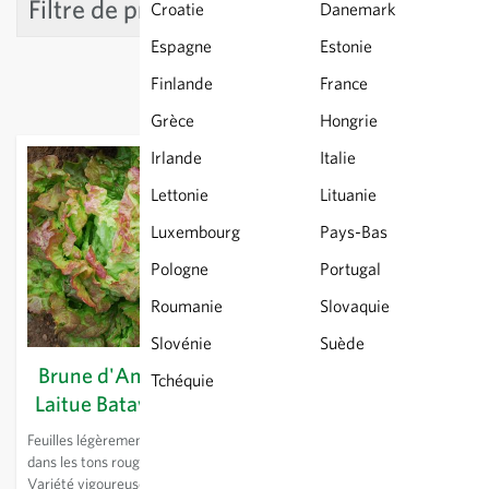
Filtre de produit
Croatie
Danemark
Espagne
Estonie
Finlande
France
Grèce
Hongrie
Irlande
Italie
Lettonie
Lituanie
Luxembourg
Pays-Bas
Pologne
Portugal
Roumanie
Slovaquie
Slovénie
Suède
Brune d'Amérique -
Cha Cha Cha
Tchéquie
Laitue Batavia rouge
(MVG76) - Multileaf
Feuilles légèrement ondulées,
Type multifeuille à feuilles
dans les tons rouge-brun.
tendres de longueur égale et à
Variété vigoureuse et rustique.
croissance ouverte et