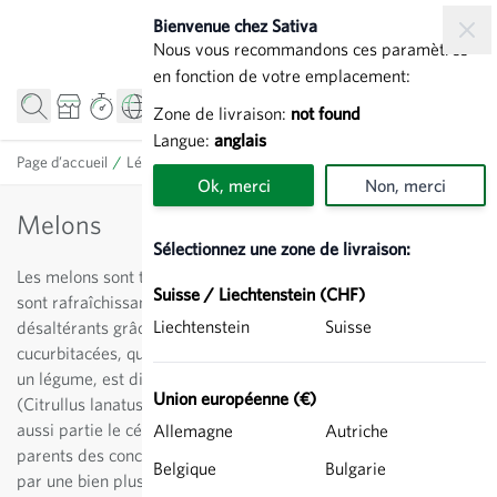
Allez au contenu
Bienvenue chez Sativa
Nous vous recommandons ces paramètres
en fonction de votre emplacement:
Zone de livraison:
not found
Langue:
anglais
Page d’accueil
/
Légumes
/
Melons
Ok, merci
Non, merci
Melons
Sélectionnez une zone de livraison:
Les melons sont tout simplement des fruits idéaux en été. Ils
Suisse / Liechtenstein (CHF)
sont rafraîchissants, sucrés, hypo-caloriques et très
Liechtenstein
Suisse
désaltérants grâce à leur 95% d’eau. Ce type de
cucurbitacées, qui n'est pas à proprement parler un fruit, mais
un légume, est divisé en deux groupes: Les melons d'eau
Union européenne (€)
(Citrullus lanatus) et les melons (Cucumis melo), dont fait
aussi partie le célèbre melon Canari. Les melons qui sont plus
Allemagne
Autriche
parents des concombres que des melons d'eau, se distinguent
Belgique
Bulgarie
par une bien plus grande diversité. Toutefois seules quelques