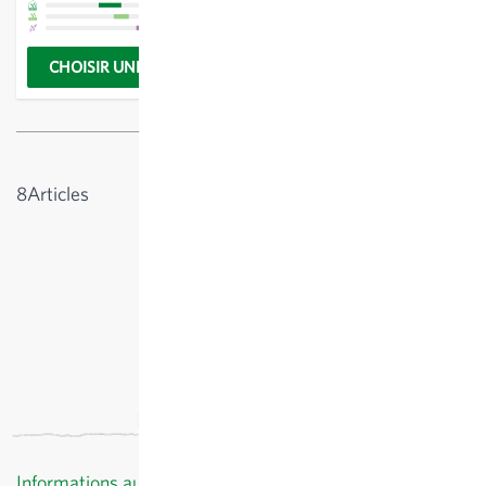
pesant jusqu’à 800 g.
CHOISIR UNE OPTION
CHOISIR UNE OPTION
Afficher
8
Articles
Informations au client