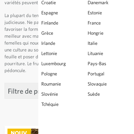
variétés peuvent être cultivées au Nord des Alpes.
Croatie
Danemark
Espagne
Estonie
La plupart du temps, seule la culture sous abri s’avère
judicieuse. Ne pas arroser trop abondamment au risque de
Finlande
France
favoriser la formation de masse foliaire. Le rendement est
Grèce
Hongrie
meilleur avec maximum 5 fruits par plante. Les fleurs
femelles qui nouent se trouvent sur les tiges latérales. Pour
Irlande
Italie
une culture au sol, étêter la tige principale après la 4ème
Lettonie
Lituanie
feuille et poser des planchettes sous les fruits pour prévenir la
pourriture. Le fruit est mûr lorsqu’il se fendille au niveau du
Luxembourg
Pays-Bas
pédoncule.
Pologne
Portugal
Roumanie
Slovaquie
Filtre de produit
Slovénie
Suède
Tchéquie