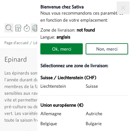
Allez au contenu
Bienvenue chez Sativa
Nous vous recommandons ces paramètres
en fonction de votre emplacement:
Zone de livraison:
not found
Langue:
anglais
Page d’accueil
/
Légumes
/
Epinard
Ok, merci
Non, merci
Epinard
Sélectionnez une zone de livraison:
Les épinards sont un légume-feuilles facile, qui amène toute
Suisse / Liechtenstein (CHF)
l’année durant du vert dans la cuisine. Tout comme les autres
Liechtenstein
Suisse
membres de la famille des chénopodiacées, ils sont peu
sensibles aux ravageurs et maladies. Les épinards poussent
vite et permettent de combler les espaces vides, de servir de
Union européenne (€)
pré-culture ou de culture dérobée, mais également d’engrais
vert. Les variétés rustiques peuvent être récoltées durant
Allemagne
Autriche
toute la saison froide.
Belgique
Bulgarie