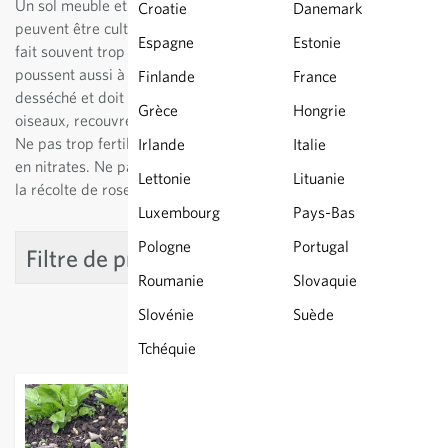
Un sol meuble et humide est important pour la germination. Ils
Croatie
Danemark
peuvent être cultivés aussi sans problème en pot. Toutefois, il
Espagne
Estonie
fait souvent trop chaud pour eux en été. Les épinards
poussent aussi à mi-ombre. Le sol ne doit jamais être
Finlande
France
desséché et doit être désherbé. Pour protéger les graines des
Grèce
Hongrie
oiseaux, recouvrez-les d'un non-tissé ou d’un tunnel de film.
Ne pas trop fertiliser les épinards à cause de la concentration
Irlande
Italie
en nitrates. Ne pas faire un semis trop dense pour permettre
Lettonie
Lituanie
la récolte de rosettes entières.
Luxembourg
Pays-Bas
Pologne
Portugal
Filtre de produit
Roumanie
Slovaquie
Slovénie
Suède
Tchéquie