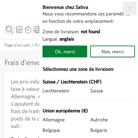
Allez au contenu
Bienvenue chez Sativa
Nous vous recommandons ces paramètres
en fonction de votre emplacement:
Zone de livraison:
not found
Langue:
anglais
Page d’accueil
/
Frais d'envoi
Ok, merci
Non, merci
Frais d'envoi
Sélectionnez une zone de livraison:
Les prix indiqués à côté des produits incluent la
Suisse / Liechtenstein (CHF)
taxe à valeur ajoutée (TVA) valable en
Liechtenstein
Suisse
Allemagne. Aux prix indiqués à côté des produits
s’ajoutent des frais de traitement et d’envoi. Les
frais de traitement et d’envoi dépendent du
Union européenne (€)
poids de la commande et sont calculés comme
Allemagne
Autriche
suit :
Belgique
Bulgarie