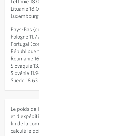
Lettonie 18.03 €
Lituanie 18.03 €
Luxembourg 10.20 €
Pays-Bas (continentals) 10.79 €
Pologne 11.77 €
Portugal (continental) 15.79 €
République tchèque 12.21€
Roumanie 16.24 €
Slovaquie 13.08 €
Slovénie 11.94 €
Suède 18.63 €
Le poids de la commande et les frais de traitement
et d'expédition qui en résultent sont spécifiés à la
fin de la commande. Si la boutique en ligne a mal
calculé le poids, nous nous réservons le droit