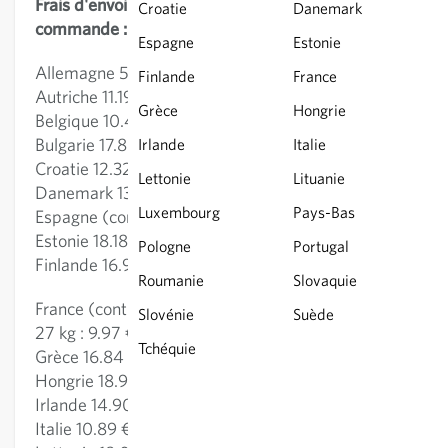
Frais d'envoi (TVA incl.) par 27 kg poids de la
Croatie
Danemark
commande :
Espagne
Estonie
Allemagne 5.40 €
Finlande
France
Autriche 11.19 €
Grèce
Hongrie
Belgique 10.49 €
Bulgarie 17.88 €
Irlande
Italie
Croatie 12.32 €
Lettonie
Lituanie
Danemark 13.63 €
Luxembourg
Pays-Bas
Espagne (continentale) 16.39 €
Estonie 18.18 €
Pologne
Portugal
Finlande 16.99 €
Roumanie
Slovaquie
France (continentale): jusqu'à 1 kg: 8.33 €; 1 kg-
Slovénie
Suède
27 kg : 9.97 €
Tchéquie
Grèce 16.84 €
Hongrie 18.92 €
Irlande 14.90 €
Italie 10.89 €