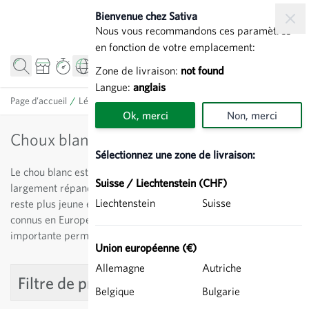
Allez au contenu
Bienvenue chez Sativa
Nous vous recommandons ces paramètres
en fonction de votre emplacement:
Zone de livraison:
not found
Langue:
anglais
Page d’accueil
/
Légumes
/
Choux blancs
Ok, merci
Non, merci
Choux blancs
Sélectionnez une zone de livraison:
Le chou blanc est l'espèce de chou la plus ancienne et la plus
Suisse / Liechtenstein (CHF)
largement répandue dans le monde. Le chou rouge par contre
Liechtenstein
Suisse
reste plus jeune et moins cultivé. Les choux pommés sont
connus en Europe depuis le 8ème siècle. La diversité variétale
importante permet différents types de consommation.
Union européenne (€)
Allemagne
Autriche
Filtre de produit
Belgique
Bulgarie