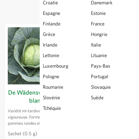
Croatie
Danemark
Espagne
Estonie
Finlande
France
Grèce
Hongrie
Irlande
Italie
Lettonie
Lituanie
Luxembourg
Pays-Bas
Pologne
Portugal
Roumanie
Slovaquie
De Wädenswil - Chou
Dottenfelder Dauer
Slovénie
Suède
blanc
KS - Chou blanc
Tchéquie
Variété mi-tardive. Croissance
Variété tardive. Pommes
vigoureuse. Forme de grosses
moyennes, fermes d'un vert
pommes rondes et serrées.
brillant. Pied court, croissance
Convient très bien pour la
lente. Faible feuillage
Sachet
(0.5 g)
3,21 €
Sachet
(0.5 g)
3,21 €
choucroute.
enveloppant. Excellente qualité