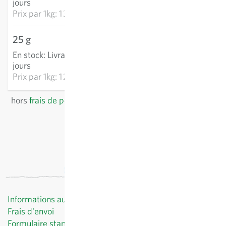
jours
Prix par
1kg: 1 300,05 €
25 g
32,42 €
En stock
:
Livraison 3-5
AJOUTER AU PANIER
jours
Prix par
1kg: 1 296,84 €
hors
frais de port
, TVA comprise
du pays du fournisseur
Informations au client
Frais d'envoi
Formulaire standard de révocation