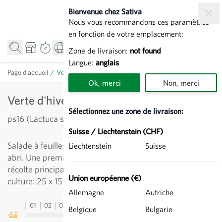
Allez au contenu
Bienvenue chez Sativa
Nous vous recommandons ces paramètres
en fonction de votre emplacement:
Zone de livraison:
not found
Langue:
anglais
Page d’accueil
/
Verte d'hiver - Laitue beurre
Ok, merci
Non, merci
Verte d'hiver - Laitue beurre
Sélectionnez une zone de livraison:
ps16 (Lactuca sativa)
Suisse / Liechtenstein (CHF)
Salade à feuilles lisses pour culture plein champ et sous
Liechtenstein
Suisse
abri. Une première coupe est possible en automne. La
récolte principale s'effectue d'avril à mai. Distance de
Union européenne (€)
culture: 25 x 15 cm pour éviter la pourriture.
Allemagne
Autriche
01
02
03
04
05
06
07
08
09
10
11
12
13
Belgique
Bulgarie