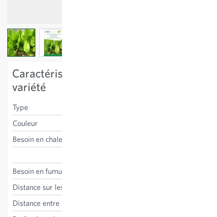
View larger image
View larger image
View larger image
Caractéristiques spécifiques à la
variété
Type
salades à tondre. "beurre"
Couleur
verte
Besoin en chaleur
résistant au gel
Lactuca sativa
Besoin en fumure
moyen
Distance sur les lignes
20 cm
Distance entre les lignes
25 cm