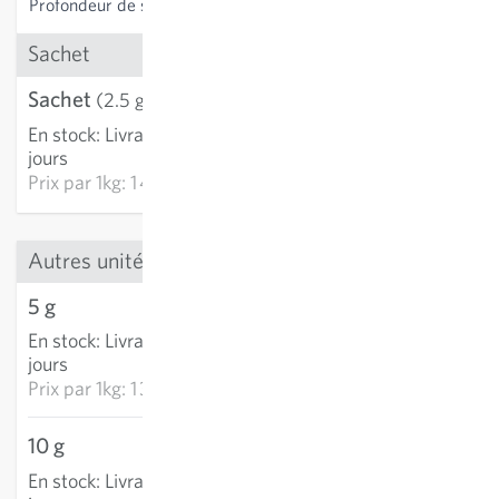
Profondeur de semis
0.1-0.5 cm
Sachet
Sachet
3,58 €
(2.5 g)
En stock
:
Livraison 3-5
AJOUTER AU PANIER
jours
Prix par
1kg: 1 433,80 €
Autres unités
5 g
6,53 €
En stock
:
Livraison 3-5
AJOUTER AU PANIER
jours
Prix par
1kg: 1 305,40 €
10 g
13,00 €
En stock
:
Livraison 3-5
AJOUTER AU PANIER