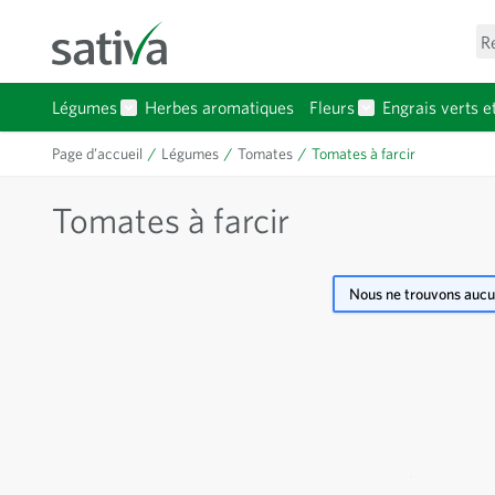
Allez au contenu
R
Légumes
Herbes aromatiques
Fleurs
Engrais verts e
Afficher le sous-menu pour la catégorie Légumes
Afficher le sous-
Page d’accueil
/
Légumes
/
Tomates
/
Tomates à farcir
Tomates à farcir
Nous ne trouvons aucun