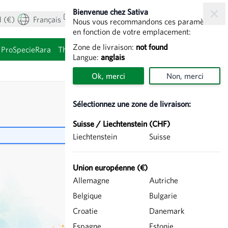
Bienvenue chez Sativa
 (€)
Français
Mon compte
Voir le panier
Nous vous recommandons ces paramètres
en fonction de votre emplacement:
Zone de livraison:
not found
ProSpecieRara
Thèmes
Graines à germer
Langue:
anglais
Ok, merci
Non, merci
Sélectionnez une zone de livraison:
Suisse / Liechtenstein (CHF)
Liechtenstein
Suisse
Union européenne (€)
Allemagne
Autriche
Belgique
Bulgarie
Croatie
Danemark
Espagne
Estonie