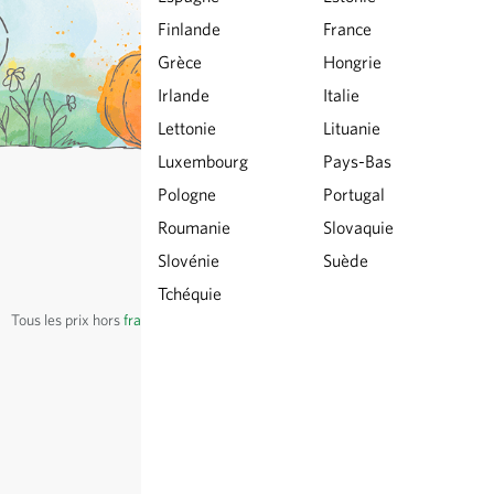
Finlande
France
Grèce
Hongrie
Irlande
Italie
Lettonie
Lituanie
Luxembourg
Pays-Bas
Pologne
Portugal
© Sativa Biosaatgut GmbH
Roumanie
Slovaquie
Keltenweg 4
Slovénie
Suède
D-79798 Jestetten
Tchéquie
Tous les prix
hors
frais de port
, TVA comprise
du pays du fournisseur