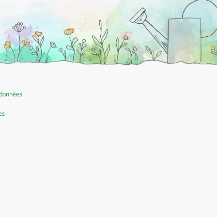
 données
es