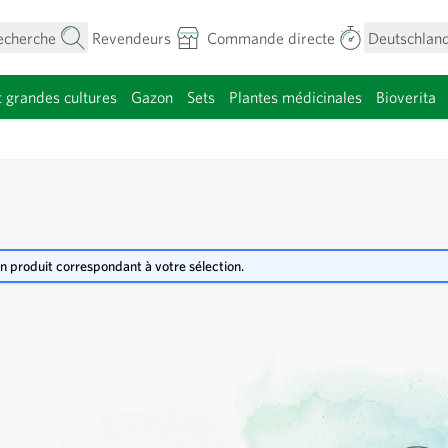
echerche
Revendeurs
Commande directe
Deutschland
t grandes cultures
Gazon
Sets
Plantes médicinales
Bioverita
menu pour la catégorie Fleurs
 produit correspondant à votre sélection.