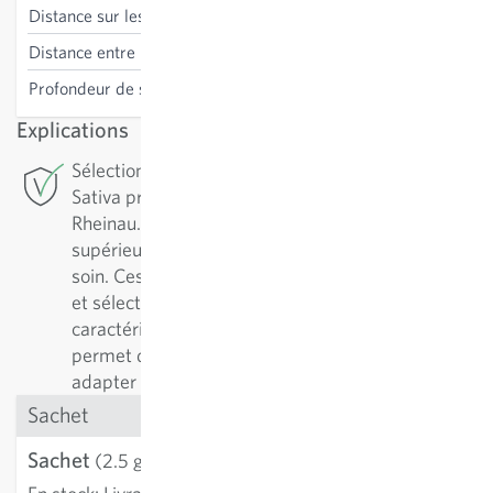
Distance sur les lignes
5 cm
Distance entre les lignes
30 cm
Profondeur de semis
1-2 cm
Explications
Sélection de conservation: Pour cette variété,
Sativa pratique la sélection de conservation à
Rheinau. Pour assurer une variété de qualité
supérieure, il est essentiel de l’entretenir avec
soin. Ces variétés sont régulièrement reproduites
et sélectionnées en fonction de leurs
caractéristiques positives. Cette démarche
permet de les améliorer continuellement et de les
adapter aux conditions de culture.
Sachet
Sachet
3,21 €
(2.5 g)