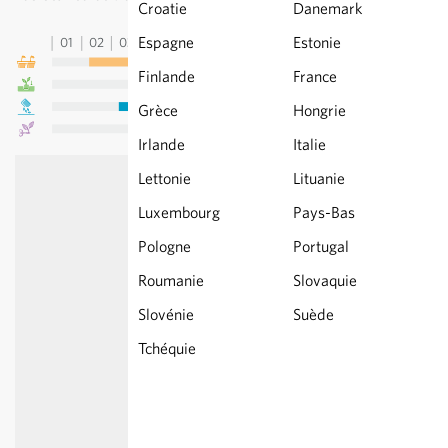
Croatie
Danemark
Espagne
Estonie
01
02
03
04
05
06
07
08
09
10
11
12
13
Finlande
France
Grèce
Hongrie
Irlande
Italie
Lettonie
Lituanie
Luxembourg
Pays-Bas
Pologne
Portugal
Roumanie
Slovaquie
Slovénie
Suède
Tchéquie