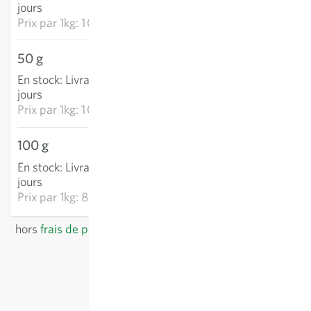
jours
Prix par
1kg: 1 067,86 €
50 g
50,56 €
En stock
:
Livraison 3-5
AJOUTER AU PANIER
jours
Prix par
1kg: 1 011,15 €
100 g
83,14 €
En stock
:
Livraison 3-5
AJOUTER AU PANIER
jours
Prix par
1kg: 831,39 €
hors
frais de port
, TVA comprise
du pays du fournisseur