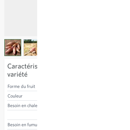
View larger image
View larger image
View larger image
View larger image
Caractéristiques spécifiques à la
variété
Forme du fruit
allongée
Couleur
rose-vert
Besoin en chaleur
bas
Allium cepa
Besoin en fumure
moyen