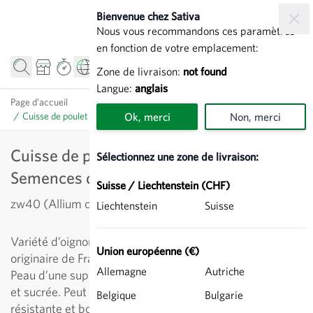
Allez au contenu
Bienvenue chez Sativa
Nous vous recommandons ces paramètres
en fonction de votre emplacement:
Zone de livraison:
not found
Langue:
anglais
Page d’accueil
/
Cuisse de poulet du Poitou (échalion) - Semences d'oignon
Ok, merci
Non, merci
Cuisse de poulet du Poitou (échalion) -
Sélectionnez une zone de livraison:
Semences d'oignon
Suisse / Liechtenstein (CHF)
zw40 (Allium cepa)
Liechtenstein
Suisse
Variété d’oignon traditionnelle (oignon à semer)
Union européenne (€)
originaire de France, forme allongée rappelant l’échalote.
Allemagne
Autriche
Peau d’une superbe couleur et excellente saveur douce
et sucrée. Peut aussi se consommer cru. Peau très
Belgique
Bulgarie
résistante et bonne capacité de conservation.