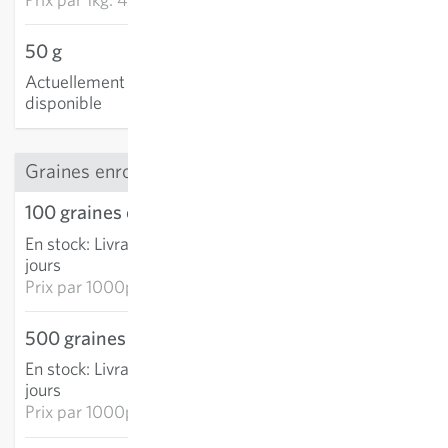
50 g
Actuellement non
disponible
Graines enrobées
100 graines enrobées
4,82 €
En stock
:
Livraison 3-5
AJOUTER AU PANIER
jours
Prix par
1000p: 48,15 €
500 graines enrobées
20,92 €
En stock
:
Livraison 3-5
AJOUTER AU PANIER
jours
Prix par
1000p: 41,84 €