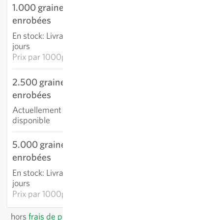
1.000 graines
35,15 €
enrobées
AJOUTER AU PANIER
En stock
:
Livraison 3-5
jours
Prix par
1000p: 35,15 €
2.500 graines
enrobées
Actuellement non
disponible
5.000 graines
133,75 €
enrobées
AJOUTER AU PANIER
En stock
:
Livraison 3-5
jours
Prix par
1000p: 26,75 €
hors
frais de port
, TVA comprise
du pays du fournisseur