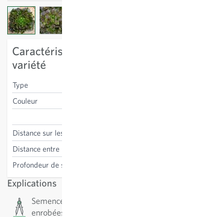
View larger image
View larger image
Caractéristiques spécifiques à la
variété
Type
batavia
Couleur
rouge
Lactuca sativa
Distance sur les lignes
25-30 cm
Distance entre les lignes
30 cm
Profondeur de semis
0.1-0.5 cm
Explications
Semences enrobées : Les semences sont
enrobées de matériel minéral. Le but est d’unifier