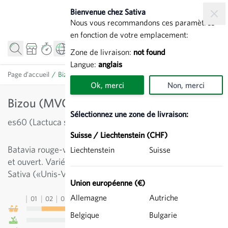
Allez au contenu
Bienvenue chez Sativa
Nous vous recommandons ces paramètres
en fonction de votre emplacement:
Zone de livraison:
not found
Langue:
anglais
Page d’accueil
/
Bizou (MVG129) - Batavia rouge
Ok, merci
Non, merci
Bizou (MVG129) - Batavia rouge
Sélectionnez une zone de livraison:
es60 (Lactuca sativa)
Suisse / Liechtenstein (CHF)
Batavia rouge-vert de taille moyenne, au port compact
Liechtenstein
Suisse
et ouvert. Variété savoureuse. Issue de la sélection
Sativa («Unis-Vers Potager»).
Union européenne (€)
Allemagne
Autriche
01
02
03
04
05
06
07
08
09
10
11
12
13
Belgique
Bulgarie