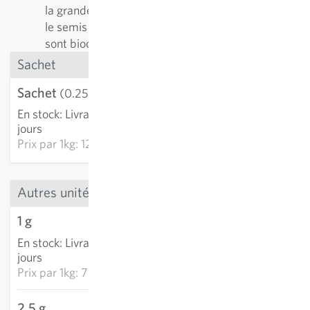
la grandeur et la forme des graines pour faciliter
le semis (technique). Les semences enrobées
sont biocompatibles et vendues à l’unité.
Sachet
Sachet
3,21 €
(0.25 g)
En stock
:
Livraison 3-5
AJOUTER AU PANIER
jours
Prix par
1kg: 12 840,00 €
Autres unités
1 g
7,33 €
En stock
:
Livraison 3-5
AJOUTER AU PANIER
jours
Prix par
1kg: 7 329,50 €
2.5 g
17,44 €