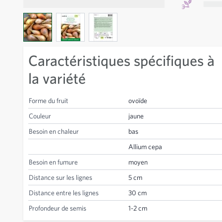
View larger image
View larger image
View larger image
Caractéristiques spécifiques à
la variété
Forme du fruit
ovoïde
Couleur
jaune
Besoin en chaleur
bas
Allium cepa
Besoin en fumure
moyen
Distance sur les lignes
5 cm
Distance entre les lignes
30 cm
Profondeur de semis
1-2 cm