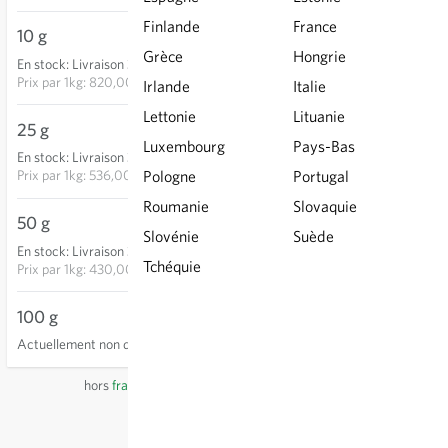
Finlande
France
10 g
8,20 €
Grèce
Hongrie
En stock
:
Livraison 3-5 jours
AJOUTER AU PANIER
Prix par
1kg: 820,00 €
Irlande
Italie
Lettonie
Lituanie
25 g
13,40 €
Luxembourg
Pays-Bas
En stock
:
Livraison 3-5 jours
AJOUTER AU PANIER
Prix par
1kg: 536,00 €
Pologne
Portugal
Roumanie
Slovaquie
50 g
21,50 €
Slovénie
Suède
En stock
:
Livraison 3-5 jours
AJOUTER AU PANIER
Tchéquie
Prix par
1kg: 430,00 €
100 g
Actuellement non disponible
hors
frais de port
, TVA comprise
du pays du fournisseur