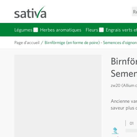
Allez au contenu
R
Légumes
Herbes aromatiques
Fleurs
Engrais verts e
Afficher le sous-menu pour la catégorie Légumes
Afficher le sous-
Page d’accueil
/
Birnförmige (en forme de poire) - Semences d'oignon
Birnfö
Semen
zw20 (Allium 
Ancienne vari
saveur plus 
01