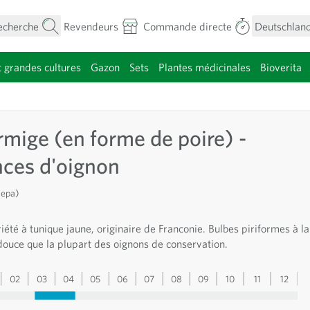
echerche
Revendeurs
Commande directe
Deutschland
t grandes cultures
Gazon
Sets
Plantes médicinales
Bioverita
menu pour la catégorie Fleurs
rmige (en forme de poire) -
ces d'oignon
cepa)
été à tunique jaune, originaire de Franconie. Bulbes piriformes à la
douce que la plupart des oignons de conservation.
02
03
04
05
06
07
08
09
10
11
12