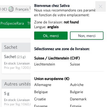
Bienvenue chez Sativa
 (€)
Français
Mon compte
Voir le panier
Nous vous recommandons ces paramètres
en fonction de votre emplacement:
Zone de livraison:
not found
ProSpecieRara
Thèmes
Graines à germer
Langue:
anglais
Ok, merci
Non, merci
Sachet
Sélectionnez une zone de livraison:
Sachet
3,00 €
(2.5 g)
Suisse / Liechtenstein (CHF)
En stock
:
Livraison 3-5 jours
Liechtenstein
Suisse
AJOUTER AU PANIER
Prix par
1kg: 1 200,00 €
Union européenne (€)
Autres unités
Allemagne
Autriche
Belgique
Bulgarie
5 g
5,30 €
13
Croatie
Danemark
En stock
:
Livraison 3-5 jours
AJOUTER AU PANIER
Prix par
1kg: 1 060,00 €
Espagne
Estonie