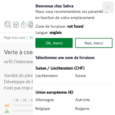
Allez au contenu
Bienvenue chez Sativa
Nous vous recommandons ces paramètres
en fonction de votre emplacement:
Zone de livraison:
not found
Langue:
anglais
Page d’accueil
/
Verte à coeur plein 2 - Mâche
Ok, merci
Non, merci
Verte à coeur plein 2 - Mâche
Sélectionnez une zone de livraison:
ns10 (Valerianella locusta)
Suisse / Liechtenstein (CHF)
Variété de plein champ, vert foncé, à croissante rapide.
Liechtenstein
Suisse
Développe de belles et grandes rosettes si le semis
n'est pas trop dense.
Union européenne (€)
Allemagne
Autriche
01
02
03
04
05
06
07
08
09
10
11
12
13
Belgique
Bulgarie