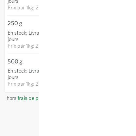
jours
Prix par
1kg: 289,85 €
250 g
63,31 €
En stock
:
Livraison 3-5
AJOUTER AU PANIER
jours
Prix par
1kg: 253,22 €
500 g
106,48 €
En stock
:
Livraison 3-5
AJOUTER AU PANIER
jours
Prix par
1kg: 212,96 €
hors
frais de port
, TVA comprise
du pays du fournisseur