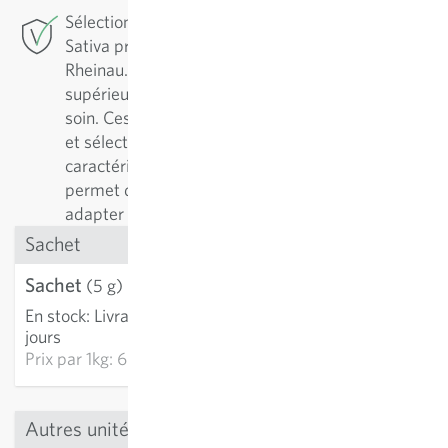
Sélection de conservation: Pour cette variété,
Sativa pratique la sélection de conservation à
Rheinau. Pour assurer une variété de qualité
supérieure, il est essentiel de l’entretenir avec
soin. Ces variétés sont régulièrement reproduites
et sélectionnées en fonction de leurs
caractéristiques positives. Cette démarche
permet de les améliorer continuellement et de les
adapter aux conditions de culture.
Sachet
Sachet
3,30 €
(5 g)
En stock
:
Livraison 3-5
AJOUTER AU PANIER
jours
Prix par
1kg: 660,00 €
Autres unités