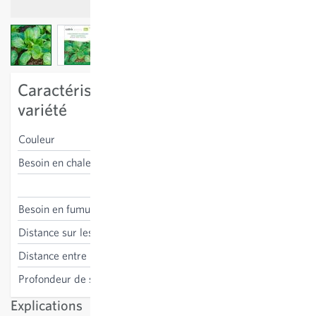
View larger image
View larger image
View larger image
Caractéristiques spécifiques à la
variété
Couleur
vert
Besoin en chaleur
bas, résistant au gel
Valerianella locusta
Besoin en fumure
non nécessaire
Distance sur les lignes
1.5-4 cm
Distance entre les lignes
15 cm
Profondeur de semis
1 cm
Explications