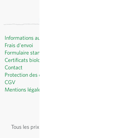
Informations au client
Frais d'envoi
Formulaire standard de révocation
Certificats biologiques
Contact
Protection des données
CGV
Mentions légales
© Sativa Biosaatgut GmbH
Keltenweg 4
D-79798 Jestetten
Tous les prix
hors
frais de port
, TVA comprise
du pays
du fournisseur