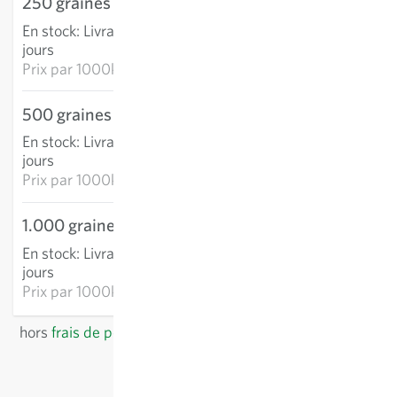
250 graines
26,27 €
En stock
:
Livraison 3-5
AJOUTER AU PANIER
jours
Prix par
1000k: 105,07 €
500 graines
49,86 €
En stock
:
Livraison 3-5
AJOUTER AU PANIER
jours
Prix par
1000k: 99,72 €
1.000 graines
87,58 €
En stock
:
Livraison 3-5
AJOUTER AU PANIER
jours
Prix par
1000k: 87,58 €
hors
frais de port
, TVA comprise
du pays du fournisseur