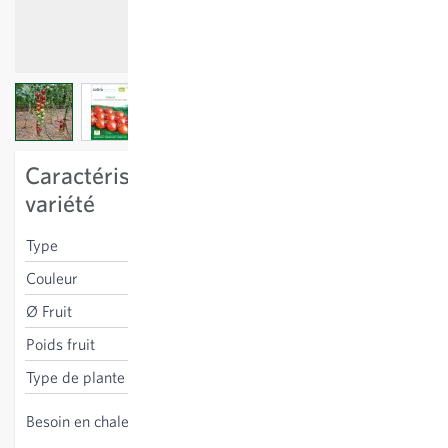
View larger image
View larger image
View larger image
View larger image
Caractéristiques spécifiques à la
variété
Type
cherry
Couleur
rouge
Ø Fruit
2.5 cm
Poids fruit
20 g
Type de plante
à tuteurer
haut, culture sous abris
Besoin en chaleur
conseillée