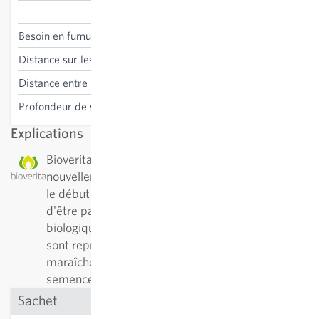
Solanum lycopersicum
Besoin en fumure
hoch
Distance sur les lignes
50 cm
Distance entre les lignes
75 - 100 cm
Profondeur de semis
0.5-1 cm
Explications
Bioverita : C’est une variété biologique
nouvellement sélectionnée. Elle a été cultivée dès
le début dans des conditions biologiques, afin
d'être parfaitement adaptée à la culture
biologique. Les variétés portant le label Bioverita
sont reproductibles car fixées, et proposent aux
maraîchers professionnels une alternative aux
semences hybrides.
Sachet