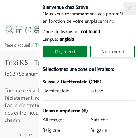
Allez au contenu
Bienvenue chez Sativa
Nous vous recommandons ces paramètres
en fonction de votre emplacement:
Zone de livraison:
not found
Langue:
anglais
Page d’accueil
/
Trixi KS - Tomate cerise
Ok, merci
Non, merci
Trixi KS - Tomate cerise
Sélectionnez une zone de livraison:
to62 (Solanum lycopersicum)
Suisse / Liechtenstein (CHF)
Tomate cerise légèrement ovale, résistante à
Liechtenstein
Suisse
l’éclatement, rouge lumineux à saveur sucrée excellente.
Facile d’entretien grâce à une structure végétale fine et à
Union européenne (€)
des entre-nœuds courts. Adaptée à la culture en plein
champ.
Allemagne
Autriche
Belgique
Bulgarie
01
02
03
04
05
06
07
08
09
10
11
12
13