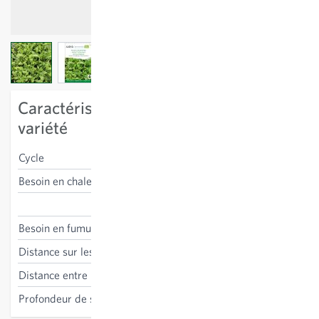
View larger image
View larger image
View larger image
Caractéristiques spécifiques à la
variété
Cycle
vivace
Besoin en chaleur
résistant au gel
Diplotaxis tenuifolia
Besoin en fumure
bas
Distance sur les lignes
15 cm
Distance entre les lignes
25-30 cm
Profondeur de semis
0.5-1 cm