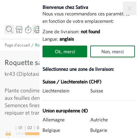
Allez au contenu
Bienvenue chez Sativa
Nous vous recommandons ces paramètres
en fonction de votre emplacement:
Zone de livraison:
not found
Langue:
anglais
Page d’accueil
/
Roquette sauvage - Aromatiques
Ok, merci
Non, merci
Roquette sauvage - Aromatiques
Sélectionnez une zone de livraison:
kr43 (Diplotaxis tenuifolia)
Suisse / Liechtenstein (CHF)
Plante condimentaire pluriannuelle méditerranéenne
Liechtenstein
Suisse
aux feuilles dentelées. A cultiver pendant toute l'année.
Semences fines: mieux vaut semer en caissette,
Union européenne (€)
repiquer et transplanter plus tard.
Allemagne
Autriche
01
02
03
04
05
06
07
08
09
10
11
12
13
Belgique
Bulgarie