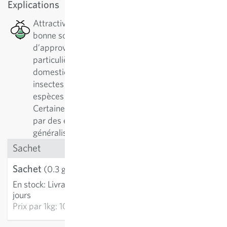
Explications
Attractive pour les abeilles : Cette plante est une
bonne source de nectar en termes
d’approvisionnement en pollen, ce qui est
particulièrement bénéfique pour les abeilles
domestiques et solitaires, ainsi que pour d’autres
insectes pollinisateurs. Il existe plus de 500
espèces différentes d'abeilles solitaires.
Certaines plantes sont préférablement visitées
par des espèces spécialistes, d'autres par des
généralistes.
Sachet
Sachet
3,21 €
(0.3 g)
En stock
:
Livraison 3-5
AJOUTER AU PANIER
jours
Prix par
1kg: 10 700,00 €