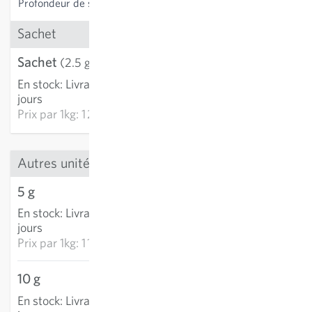
Profondeur de semis
1-2 cm
Sachet
Sachet
3,21 €
(2.5 g)
En stock
:
Livraison 3-5
AJOUTER AU PANIER
jours
Prix par
1kg: 1 284,00 €
Autres unités
5 g
5,67 €
En stock
:
Livraison 3-5
AJOUTER AU PANIER
jours
Prix par
1kg: 1 134,20 €
10 g
8,83 €
En stock
:
Livraison 3-5
AJOUTER AU PANIER