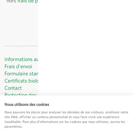
hors
frais de port
, TVA comprise
du pays du fournisseur
Informations au client
Frais d'envoi
Formulaire standard de révocation
Certificats biologiques
Contact
Protection des données
CGV
Nous utilisons des cookies
Mentions légales
Nous pouvons les placer pour analyser les données de nos visiteurs, améliorer notre
site Web, afficher un contenu personnalisé et vous faire vivre une expérience
© Sativa Biosaatgut GmbH
inoubliable. Pour plus d'informations sur les cookies que nous utilisons, ouvrez les
Keltenweg 4
paramètres.