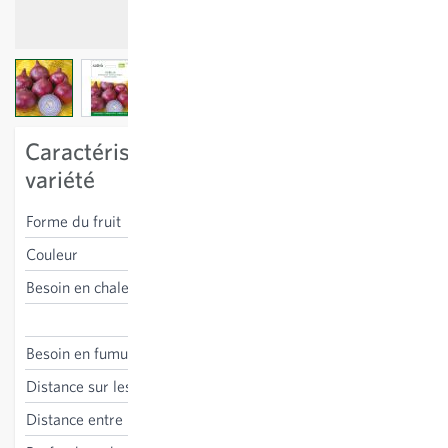
View larger image
View larger image
View larger image
Caractéristiques spécifiques à la
variété
Forme du fruit
ronde
Couleur
rouge
Besoin en chaleur
moyen
Allium cepa
Besoin en fumure
moyen
Distance sur les lignes
5 cm
Distance entre les lignes
30 cm