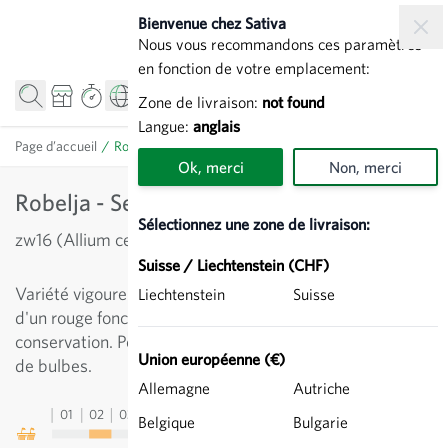
Allez au contenu
Bienvenue chez Sativa
Nous vous recommandons ces paramètres
en fonction de votre emplacement:
Zone de livraison:
not found
Langue:
anglais
Page d’accueil
/
Robelja - Semences d'oignon
Ok, merci
Non, merci
Robelja - Semences d'oignon
Sélectionnez une zone de livraison:
zw16 (Allium cepa)
Suisse / Liechtenstein (CHF)
Variété vigoureuse et rustique. Oignon rond à ovoïde.
Liechtenstein
Suisse
d'un rouge foncé intense. Pour récolte en frais et la
conservation. Pour semis direct ou plantation sous forme
Union européenne (€)
de bulbes.
Allemagne
Autriche
01
02
03
04
05
06
07
08
09
10
11
12
13
Belgique
Bulgarie