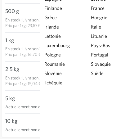
Finlande
France
500 g
11,55 €
Grèce
Hongrie
En stock
:
Livraison 3-5 jours
AJOUTER AU PANIER
Prix par
1kg: 23,10 €
Irlande
Italie
Lettonie
Lituanie
1 kg
16,70 €
Luxembourg
Pays-Bas
En stock
:
Livraison 3-5 jours
AJOUTER AU PANIER
Prix par
1kg: 16,70 €
Pologne
Portugal
Roumanie
Slovaquie
2.5 kg
37,60 €
Slovénie
Suède
En stock
:
Livraison 3-5 jours
AJOUTER AU PANIER
Tchéquie
Prix par
1kg: 15,04 €
5 kg
Actuellement non disponible
10 kg
Actuellement non disponible