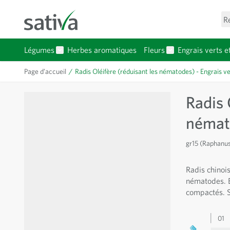
Allez au contenu
R
Légumes
Herbes aromatiques
Fleurs
Engrais verts e
Afficher le sous-menu pour la catégorie Légumes
Afficher le sous-
Page d’accueil
/
Radis Oléifère (réduisant les nématodes) - Engrais ve
Radis 
némato
gr15 (Raphanus
Radis chinoi
nématodes. E
compactés. 
01