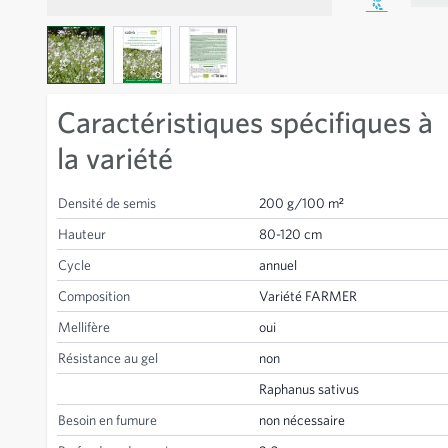
View larger image
View larger image
View larger image
Caractéristiques spécifiques à
la variété
Densité de semis
200 g/100 m²
Hauteur
80-120 cm
Cycle
annuel
Composition
Variété FARMER
Mellifère
oui
Résistance au gel
non
Raphanus sativus
Besoin en fumure
non nécessaire