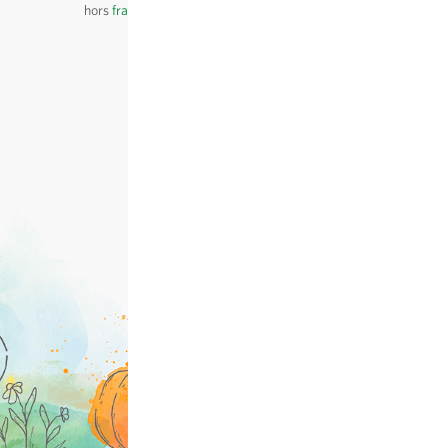
hors
frais de port
, TVA comprise
du pays du fournisseur