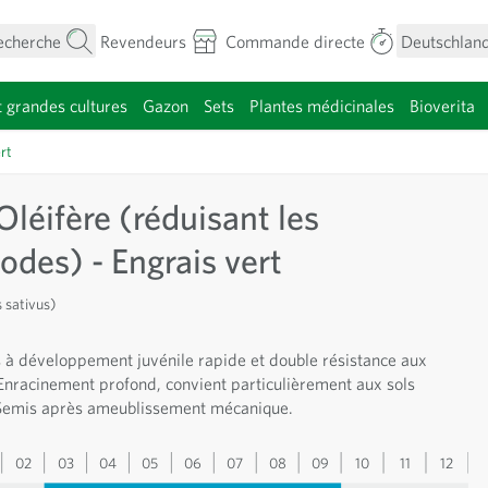
echerche
Revendeurs
Commande directe
Deutschland
t grandes cultures
Gazon
Sets
Plantes médicinales
Bioverita
menu pour la catégorie Fleurs
rt
Oléifère (réduisant les
des) - Engrais vert
 sativus)
s à développement juvénile rapide et double résistance aux
nracinement profond, convient particulièrement aux sols
Semis après ameublissement mécanique.
02
03
04
05
06
07
08
09
10
11
12