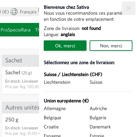
Bienvenue chez Sativa
 (€)
Français
Mon compte
Voir le panier
Nous vous recommandons ces paramètres
en fonction de votre emplacement:
Zone de livraison:
not found
ProSpecieRara
Thèmes
Graines à germer
Langue:
anglais
Ok, merci
Non, merci
Sachet
Sélectionnez une zone de livraison:
Sachet
3,00 €
(25 g)
Suisse / Liechtenstein (CHF)
En stock
:
Livraison 3-5 jours
Liechtenstein
Suisse
AJOUTER AU PANIER
Prix par
1kg: 120,00 €
Union européenne (€)
Autres unités
Allemagne
Autriche
Belgique
Bulgarie
250 g
7,75 €
Croatie
Danemark
En stock
:
Livraison 3-5 jours
13
AJOUTER AU PANIER
Prix par
1kg: 31,00 €
Espagne
Estonie