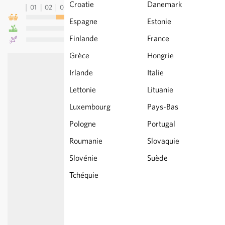
Croatie
Danemark
01
02
03
04
05
06
07
08
09
10
11
12
13
Espagne
Estonie
Finlande
France
Grèce
Hongrie
Irlande
Italie
Lettonie
Lituanie
Luxembourg
Pays-Bas
Pologne
Portugal
Roumanie
Slovaquie
Slovénie
Suède
Tchéquie