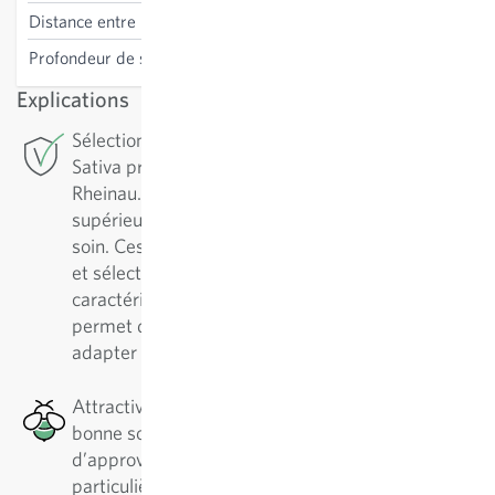
Distance entre les lignes
25 cm
Profondeur de semis
0 cm
Explications
Sélection de conservation: Pour cette variété,
Sativa pratique la sélection de conservation à
Rheinau. Pour assurer une variété de qualité
supérieure, il est essentiel de l’entretenir avec
soin. Ces variétés sont régulièrement reproduites
et sélectionnées en fonction de leurs
caractéristiques positives. Cette démarche
permet de les améliorer continuellement et de les
adapter aux conditions de culture.
Attractive pour les abeilles : Cette plante est une
bonne source de nectar en termes
d’approvisionnement en pollen, ce qui est
particulièrement bénéfique pour les abeilles