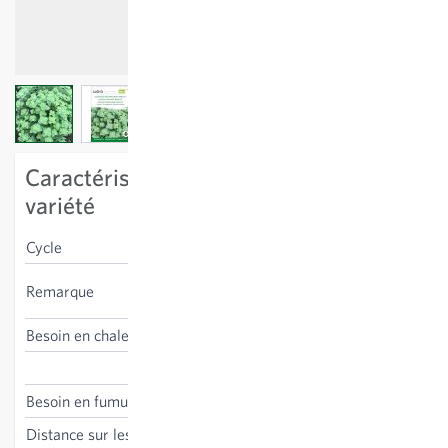
View larger image
View larger image
View larger image
View larger image
Caractéristiques spécifiques à la
variété
Cycle
vivace
apprécié des insectes
Remarque
butineurs
Besoin en chaleur
sensible au gel
Origanum syriacum
Besoin en fumure
bas
Distance sur les lignes
20 cm