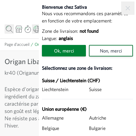
Allez au contenu
Bienvenue chez Sativa
Nous vous recommandons ces paramètres
en fonction de votre emplacement:
Zone de livraison:
not found
Langue:
anglais
Page d’accueil
/
Origan Libanais 'Babilye' - Aromatiques
Ok, merci
Non, merci
Origan Libanais 'Babilye' - Aromatiques
Sélectionnez une zone de livraison:
kr40 (Origanum syriacum)
Suisse / Liechtenstein (CHF)
Espèce d'origan découverte au Liban. Utilisation comme
Liechtenstein
Suisse
ingrédient du zaatar ou comme aromatique. Se
caractérise par une forte teneur en huiles essentielles, et
Union européenne (€)
son goût est légèrement plus épicé que celui du thym.
Ne résiste pas au gel, a besoin d'être protégé pendant
Allemagne
Autriche
l'hiver.
Belgique
Bulgarie