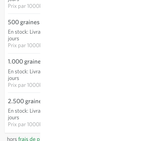
Prix par
1000k: 19,47 €
500 graines
8,88 €
En stock
:
Livraison 3-5
AJOUTER AU PANIER
jours
Prix par
1000k: 17,76 €
1.000 graines
13,96 €
En stock
:
Livraison 3-5
AJOUTER AU PANIER
jours
Prix par
1000k: 13,96 €
2.500 graines
28,89 €
En stock
:
Livraison 3-5
AJOUTER AU PANIER
jours
Prix par
1000k: 11,56 €
hors
frais de port
, TVA comprise
du pays du fournisseur