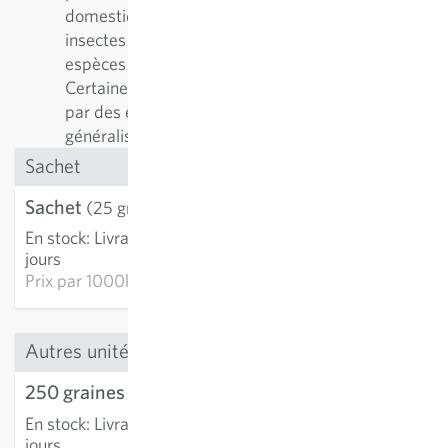
domestiques et solitaires, ainsi que pour d’autres
insectes pollinisateurs. Il existe plus de 500
espèces différentes d'abeilles solitaires.
Certaines plantes sont préférablement visitées
par des espèces spécialistes, d'autres par des
généralistes.
Sachet
Sachet
3,21 €
(25 graines)
En stock
:
Livraison 3-5
AJOUTER AU PANIER
jours
Prix par
1000k: 128,40 €
Autres unités
250 graines
4,87 €
En stock
:
Livraison 3-5
AJOUTER AU PANIER
jours