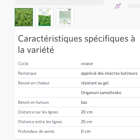
View larger image
View larger image
View larger image
Caractéristiques spécifiques à
la variété
Cycle
vivace
Remarque
apprécié des insectes butineurs
Besoin en chaleur
résistant au gel
Origanum samothrake
Besoin en fumure
bas
Distance sur les lignes
20 cm
Distance entre les lignes
25 cm
Profondeur de semis
0 cm