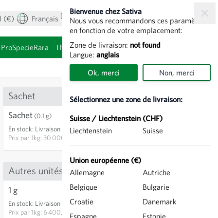
Bienvenue chez Sativa
 (€)
Français
Mon compte
Voir le panier
Nous vous recommandons ces paramètres
en fonction de votre emplacement:
Zone de livraison:
not found
ProSpecieRara
Thèmes
Graines à germer
Langue:
anglais
Ok, merci
Non, merci
Sachet
Sélectionnez une zone de livraison:
Sachet
3,00 €
(0.1 g)
Suisse / Liechtenstein (CHF)
En stock
:
Livraison 3-5 jours
Liechtenstein
Suisse
AJOUTER AU PANIER
Prix par
1kg: 30 000,00 €
Union européenne (€)
Autres unités
Allemagne
Autriche
Belgique
Bulgarie
13
1 g
6,40 €
Croatie
Danemark
En stock
:
Livraison 3-5 jours
AJOUTER AU PANIER
Prix par
1kg: 6 400,00 €
Espagne
Estonie