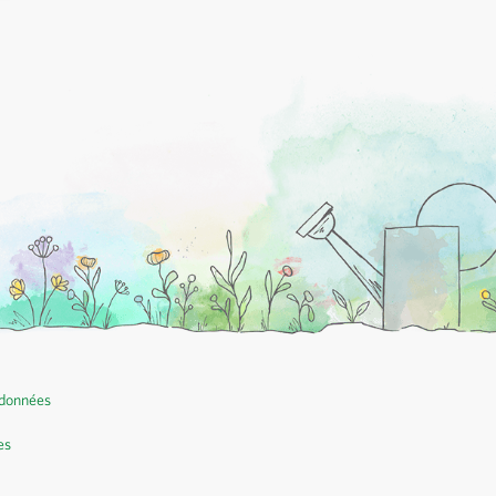
 données
es