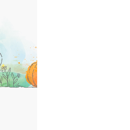
© Sativa Biosaatgut GmbH
Keltenweg 4
D-79798 Jestetten