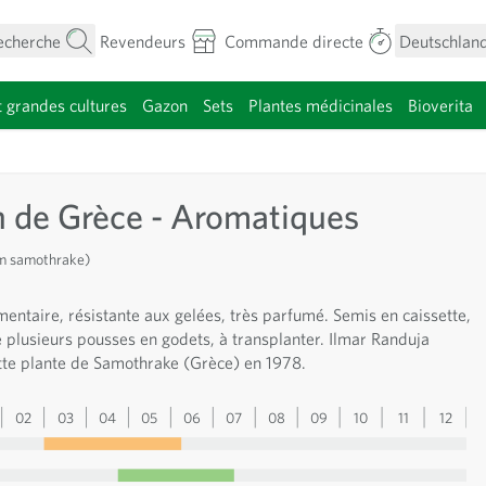
echerche
Revendeurs
Commande directe
Deutschland
t grandes cultures
Gazon
Sets
Plantes médicinales
Bioverita
menu pour la catégorie Fleurs
 de Grèce - Aromatiques
m samothrake)
entaire, résistante aux gelées, très parfumé. Semis en caissette,
 plusieurs pousses en godets, à transplanter. Ilmar Randuja
te plante de Samothrake (Grèce) en 1978.
02
03
04
05
06
07
08
09
10
11
12