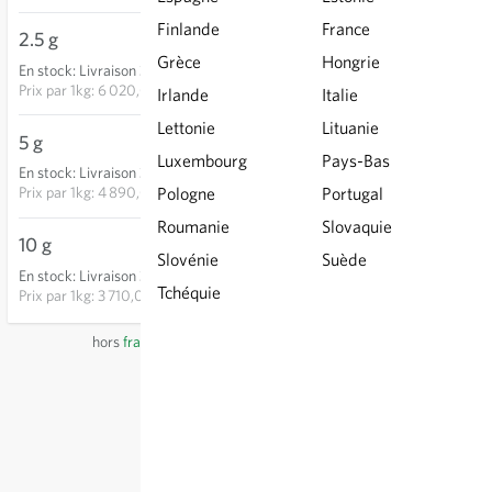
Finlande
France
2.5 g
15,05 €
Grèce
Hongrie
En stock
:
Livraison 3-5 jours
AJOUTER AU PANIER
Prix par
1kg: 6 020,00 €
Irlande
Italie
Lettonie
Lituanie
5 g
24,45 €
Luxembourg
Pays-Bas
En stock
:
Livraison 3-5 jours
AJOUTER AU PANIER
Prix par
1kg: 4 890,00 €
Pologne
Portugal
Roumanie
Slovaquie
10 g
37,10 €
Slovénie
Suède
En stock
:
Livraison 3-5 jours
AJOUTER AU PANIER
Tchéquie
Prix par
1kg: 3 710,00 €
hors
frais de port
, TVA comprise
du pays du fournisseur