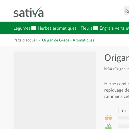
Allez au contenu
R
Légumes
Herbes aromatiques
Fleurs
Engrais verts e
Afficher le sous-menu pour la catégorie Légumes
Afficher le sous-
Page d’accueil
/
Origan de Grèce - Aromatiques
Origan
kr34 (Origanu
Herbe condim
repiquage de
rammena cet
01