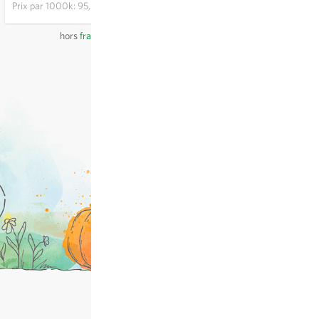
Prix par
1000k: 95,50 €
hors
frais de port
, TVA comprise
du pays du fournisseur