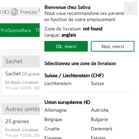
Bienvenue chez Sativa
 (€)
Français
Mon compte
Voir le panier
Nous vous recommandons ces paramètres
en fonction de votre emplacement:
Zone de livraison:
not found
ProSpecieRara
Thèmes
Graines à germer
Langue:
anglais
Ok, merci
Non, merci
Sachet
Sélectionnez une zone de livraison:
Sachet
3,00 €
(10 graines)
Suisse / Liechtenstein (CHF)
En stock
:
Livraison 3-5 jours
Liechtenstein
Suisse
AJOUTER AU PANIER
Prix par
1000k: 300,00 €
Union européenne (€)
Autres unités
Allemagne
Autriche
13
Belgique
Bulgarie
25 graines
5,20 €
Croatie
Danemark
En stock
:
Livraison 3-5 jours
AJOUTER AU PANIER
Prix par
1000k: 208,00 €
Espagne
Estonie