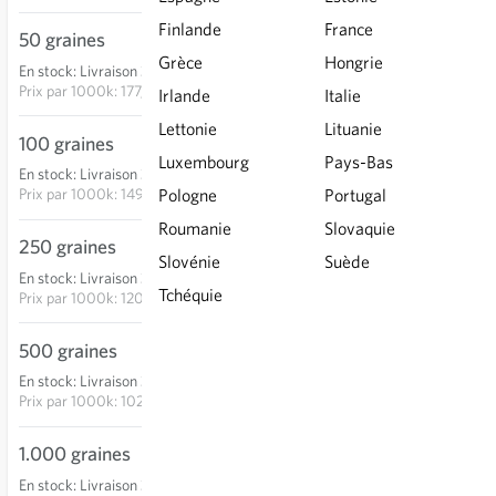
Finlande
France
50 graines
8,85 €
Grèce
Hongrie
En stock
:
Livraison 3-5 jours
AJOUTER AU PANIER
Prix par
1000k: 177,00 €
Irlande
Italie
Lettonie
Lituanie
100 graines
14,95 €
Luxembourg
Pays-Bas
En stock
:
Livraison 3-5 jours
AJOUTER AU PANIER
Prix par
1000k: 149,50 €
Pologne
Portugal
Roumanie
Slovaquie
250 graines
30,05 €
Slovénie
Suède
En stock
:
Livraison 3-5 jours
AJOUTER AU PANIER
Tchéquie
Prix par
1000k: 120,20 €
500 graines
51,35 €
En stock
:
Livraison 3-5 jours
AJOUTER AU PANIER
Prix par
1000k: 102,70 €
1.000 graines
95,50 €
En stock
:
Livraison 3-5 jours
AJOUTER AU PANIER