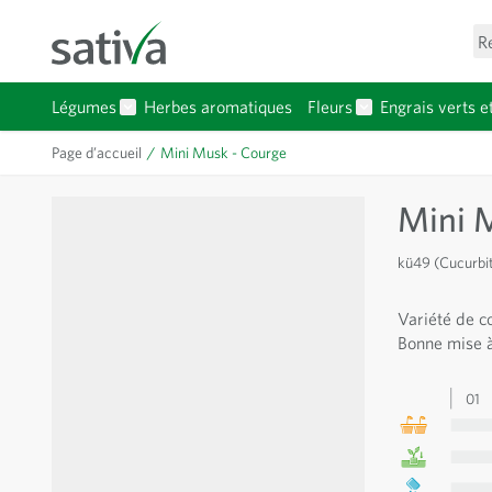
Allez au contenu
R
Légumes
Herbes aromatiques
Fleurs
Engrais verts e
Afficher le sous-menu pour la catégorie Légumes
Afficher le sous-
Page d’accueil
/
Mini Musk - Courge
Mini 
kü49 (Cucurbi
Variété de c
Bonne mise à
01