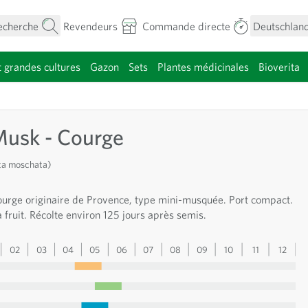
echerche
Revendeurs
Commande directe
Deutschland
t grandes cultures
Gazon
Sets
Plantes médicinales
Bioverita
menu pour la catégorie Fleurs
Musk - Courge
ta moschata)
ourge originaire de Provence, type mini-musquée. Port compact.
 fruit. Récolte environ 125 jours après semis.
02
03
04
05
06
07
08
09
10
11
12