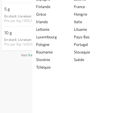
Finlande
France
5 g
9,05 €
Grèce
Hongrie
En stock
:
Livraison 3-5 jours
AJOUTER AU PANIER
Prix par
1kg: 1 810,00 €
Irlande
Italie
Lettonie
Lituanie
10 g
16,25 €
Luxembourg
Pays-Bas
En stock
:
Livraison 3-5 jours
AJOUTER AU PANIER
Prix par
1kg: 1 625,00 €
Pologne
Portugal
Roumanie
Slovaquie
hors
frais de port
, TVA comprise
du pays du fournisseur
Slovénie
Suède
Tchéquie