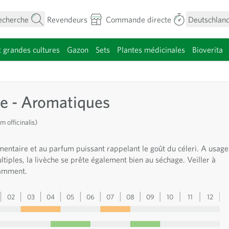
echerche
Revendeurs
Commande directe
Deutschland
t grandes cultures
Gazon
Sets
Plantes médicinales
Bioverita
menu pour la catégorie Fleurs
e - Aromatiques
m officinalis)
entaire et au parfum puissant rappelant le goût du céleri. A usage
ltiples, la livèche se prête également bien au séchage. Veiller à
samment.
02
03
04
05
06
07
08
09
10
11
12