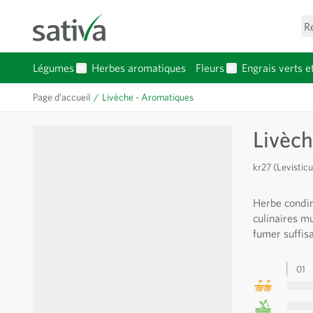
Allez au contenu
R
Légumes
Herbes aromatiques
Fleurs
Engrais verts e
Afficher le sous-menu pour la catégorie Légumes
Afficher le sous-
Page d’accueil
/
Livèche - Aromatiques
Livèch
kr27 (Levisticu
Herbe condim
culinaires mu
fumer suffi
01