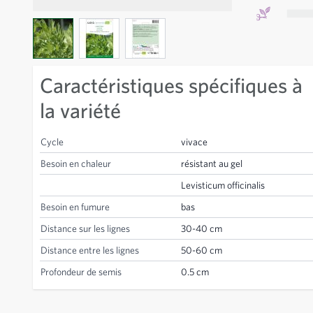
View larger image
View larger image
View larger image
Caractéristiques spécifiques à
la variété
Cycle
vivace
Besoin en chaleur
résistant au gel
Levisticum officinalis
Besoin en fumure
bas
Distance sur les lignes
30-40 cm
Distance entre les lignes
50-60 cm
Profondeur de semis
0.5 cm