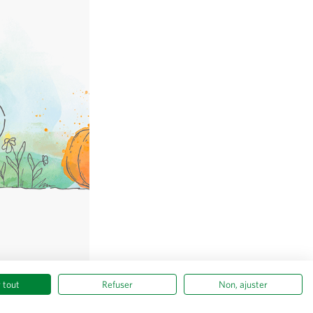
© Sativa Biosaatgut GmbH
Keltenweg 4
D-79798 Jestetten
 tout
Refuser
Non, ajuster
Tous les prix
hors
frais de port
, TVA comprise
du pays du fournisseur