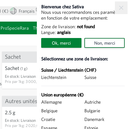
Bienvenue chez Sativa
 (€)
Français
Mon compte
Voir le panier
Nous vous recommandons ces paramètres
en fonction de votre emplacement:
Zone de livraison:
not found
ProSpecieRara
Thèmes
Graines à germer
Langue:
anglais
Ok, merci
Non, merci
Sachet
Sélectionnez une zone de livraison:
Sachet
3,00 €
(1 g)
Suisse / Liechtenstein (CHF)
En stock
:
Livraison 3-5 jours
Liechtenstein
Suisse
AJOUTER AU PANIER
Prix par
1kg: 3 000,00 €
s
Union européenne (€)
Autres unités
Allemagne
Autriche
Belgique
Bulgarie
13
2.5 g
5,05 €
Croatie
Danemark
En stock
:
Livraison 3-5 jours
AJOUTER AU PANIER
Prix par
1kg: 2 020,00 €
Espagne
Estonie