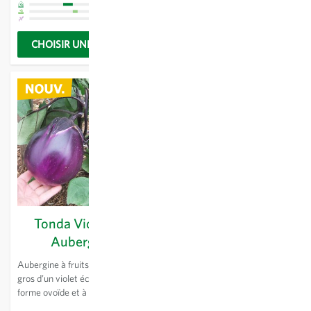
comporte bien en plein champ.
savoureuse.
CHOISIR UNE OPTION
CHOISIR UNE OPTION
Tonda Violetta -
Aubergine
Aubergine à fruits moyens à
gros d’un violet éclatant, de
forme ovoïde et à la chair
tendre et savoureuse. Cette