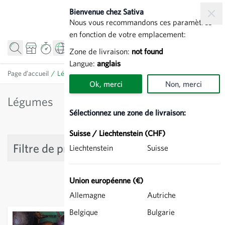
Allez au contenu
Bienvenue chez Sativa
Nous vous recommandons ces paramètres
en fonction de votre emplacement:
Zone de livraison:
not found
Langue:
anglais
Page d’accueil
/
Légumes
Ok, merci
Non, merci
Légumes
Sélectionnez une zone de livraison:
Suisse / Liechtenstein (CHF)
Filtre de produit
Liechtenstein
Suisse
Union européenne (€)
Allemagne
Autriche
Belgique
Bulgarie