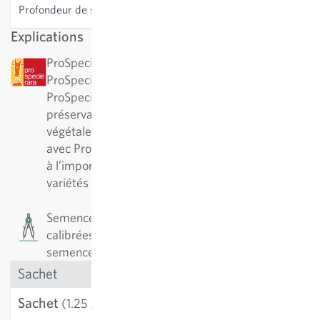
Profondeur de semis
1 cm
Explications
ProSpecieRara : cette variété a été désignée par
ProSpecieRara comme variété rare ou ancienne.
ProSpecieRara est une fondation pour la
préservation de la diversité des variétés
végétales rares. En collaboration à long terme
avec ProSpecieRara, Sativa participe activement
à l’importante préservation et au soin de ces
variétés traditionnelles.
Semences de précision : Les semences sont
calibrées et ont un taux de germination élevé. Les
semences sont vendues en nombre de graines.
Sachet
Sachet
3,21 €
(1.25 g)