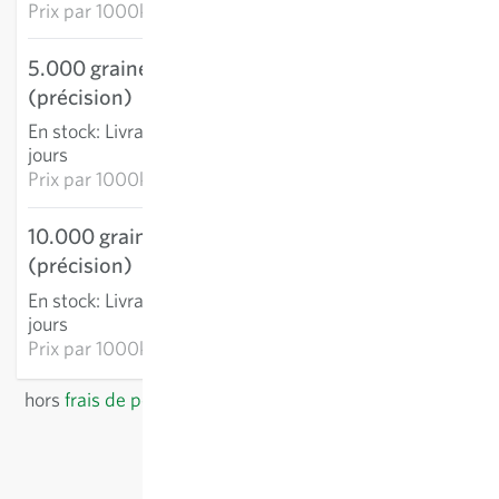
Prix par
1000k: 8,75 €
5.000 graines
33,60 €
(précision)
AJOUTER AU PANIER
En stock
:
Livraison 3-5
jours
Prix par
1000k: 6,72 €
10.000 graines
56,44 €
(précision)
AJOUTER AU PANIER
En stock
:
Livraison 3-5
jours
Prix par
1000k: 5,64 €
hors
frais de port
, TVA comprise
du pays du fournisseur