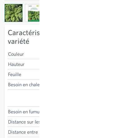
View larger image
View larger image
View larger image
View larger image
Caractéristiques spécifiques à la
variété
Couleur
verte
Hauteur
mi-haut
Feuille
finement frisée
Besoin en chaleur
résistant au gel
Brassica oleracea var.
sabellica
Besoin en fumure
moyen-haut
Distance sur les lignes
40 cm
Distance entre les lignes
40-75 cm