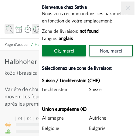
Allez au contenu
Bienvenue chez Sativa
Nous vous recommandons ces paramètres
en fonction de votre emplacement:
Zone de livraison:
not found
Langue:
anglais
Page d’accueil
/
Halbhoher Grüner Krauser - Chou frisé
Ok, merci
Non, merci
Halbhoher Grüner Krauser - Chou frisé
Sélectionnez une zone de livraison:
ko35 (Brassica oleracea var. sabellica)
Suisse / Liechtenstein (CHF)
Variété de chou aux feuilles finement frisées d'un vert
Liechtenstein
Suisse
moyen. Les feuilles très savoureuses, le sont davantage
après les premières gelées.
Union européenne (€)
Allemagne
Autriche
01
02
03
04
05
06
07
08
09
10
11
12
13
Belgique
Bulgarie