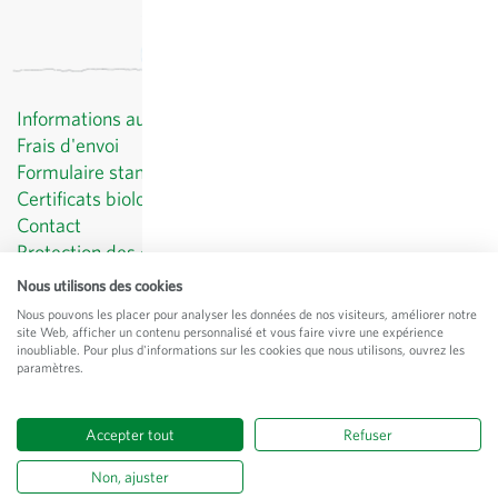
Informations au client
Frais d'envoi
Formulaire standard de révocation
Certificats biologiques
Contact
Protection des données
CGV
Nous utilisons des cookies
Mentions légales
Nous pouvons les placer pour analyser les données de nos visiteurs, améliorer notre
site Web, afficher un contenu personnalisé et vous faire vivre une expérience
© Sativa Biosaatgut GmbH
inoubliable. Pour plus d'informations sur les cookies que nous utilisons, ouvrez les
paramètres.
Keltenweg 4
D-79798 Jestetten
Accepter tout
Refuser
Tous les prix
hors
frais de port
, TVA comprise
du pays
du fournisseur
Non, ajuster