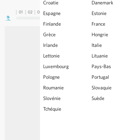
Croatie
Danemark
01
02
03
04
05
06
07
08
09
10
11
12
13
Espagne
Estonie
Finlande
France
Grèce
Hongrie
Irlande
Italie
Lettonie
Lituanie
Luxembourg
Pays-Bas
Pologne
Portugal
Roumanie
Slovaquie
Slovénie
Suède
Tchéquie