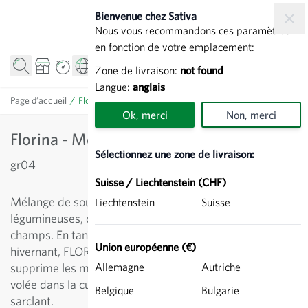
Allez au contenu
Bienvenue chez Sativa
Nous vous recommandons ces paramètres
en fonction de votre emplacement:
Zone de livraison:
not found
Langue:
anglais
Page d’accueil
/
Florina - Mélange pour sous semis
Ok, merci
Non, merci
Florina - Mélange pour sous semis
Sélectionnez une zone de livraison:
gr04
Suisse / Liechtenstein (CHF)
Mélange de sous-semis riche en fleurs, composé de
Liechtenstein
Suisse
légumineuses, de graminées et de fleurs sauvages des
champs. En tant que sous-semis partiellement
Union européenne (€)
hivernant, FLORINA contribue à la formation d'humus et
supprime les mauvaises herbes. Semer les graines à la
Allemagne
Autriche
volée dans la culture établie et les enfouir légèrement en
Belgique
Bulgarie
sarclant.