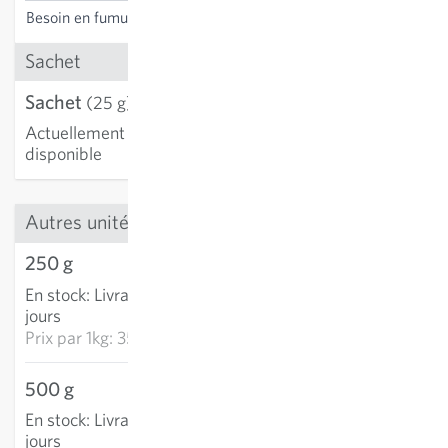
Besoin en fumure
non nécessaire
Sachet
Sachet
(25 g)
Actuellement non
disponible
Autres unités
250 g
8,80 €
En stock
:
Livraison 3-5
AJOUTER AU PANIER
jours
Prix par
1kg: 35,20 €
500 g
13,15 €
En stock
:
Livraison 3-5
AJOUTER AU PANIER
jours