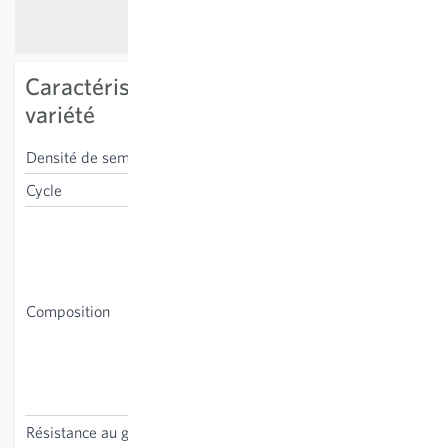
Caractéristiques spécifiques à la
variété
Densité de semis
250-500g/100 m²
Cycle
annuel
Cultures de couverture :
lentilles beluga, gesse,
fenugrec , lin oléagineux,
sarrasin, chanvre à grains,
Composition
phacélie - Hivernant : seigle
d’automne, lotier corniculé,
trèfle incarnat, trèfle blanc,
bleuet, de plantain lancéolé,
souci des champs
Résistance au gel
oui