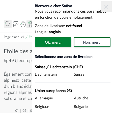
Allez au contenu
Bienvenue chez Sativa
Nous vous recommandons ces paramètres
en fonction de votre emplacement:
Zone de livraison:
not found
Langue:
anglais
Page d’accueil
/
Etoile des alpes - Leontopodium alpinum
Ok, merci
Non, merci
Etoile des alpes - Leontopodium alpinum
Sélectionnez une zone de livraison:
hp49 (Leontopodium alpinum)
Suisse / Liechtenstein (CHF)
Également connue sous le nom de «reine des fleurs
Liechtenstein
Suisse
alpines», cette vivace de 15 à 25 cm de haut aux fleurs
d'un blanc éclatant pousse parfaitement dans les
Union européenne (€)
régions alpines. Se plaît aussi dans les rocailles avec un
sol drainé et calcaire.
Allemagne
Autriche
Belgique
Bulgarie
01
02
03
04
05
06
07
08
09
10
11
12
13