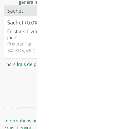
généralistes.
Sachet
Sachet
6,15 €
(0.018 g)
En stock
:
Livraison 3-5
AJOUTER AU PANIER
jours
Prix par
1kg:
341 805,56 €
hors
frais de port
, TVA comprise
du pays du fournisseur
Informations au client
Frais d'envoi