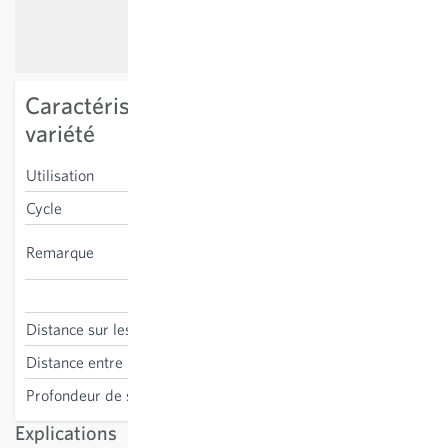
Caractéristiques spécifiques à la
variété
Utilisation
plante entière
Cycle
vivace
appréciée des insectes
Remarque
butineurs, protégée
Leontopodium alpinum
Distance sur les lignes
25 cm
Distance entre les lignes
25 cm
Profondeur de semis
0 cm
Explications