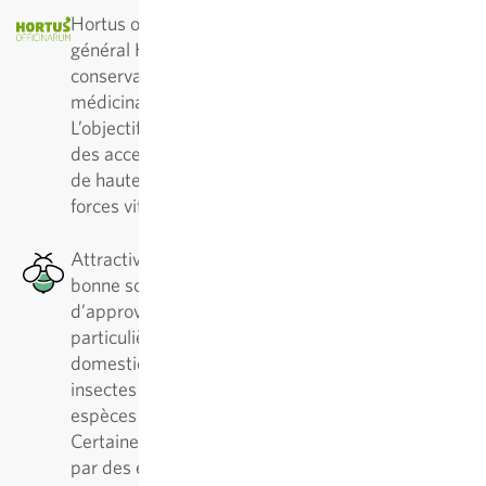
Hortus officinarium : L’association d’intérêt
général Hortus officinarum s’engage pour la
conservation et l’amélioration de plantes
médicinales selon des principes biodynamiques.
L’objectif d’Hortus officinarum est de proposer
des accessions et variétés de plantes médicinales
de haute qualité — non hybrides et dotées de
forces vitales prononcées.
Attractive pour les abeilles : Cette plante est une
bonne source de nectar en termes
d’approvisionnement en pollen, ce qui est
particulièrement bénéfique pour les abeilles
domestiques et solitaires, ainsi que pour d’autres
insectes pollinisateurs. Il existe plus de 500
espèces différentes d'abeilles solitaires.
Certaines plantes sont préférablement visitées
par des espèces spécialistes, d'autres par des