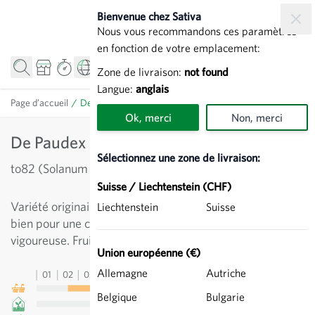
Allez au contenu
Bienvenue chez Sativa
Nous vous recommandons ces paramètres
en fonction de votre emplacement:
Zone de livraison:
not found
Langue:
anglais
Page d’accueil
/
De Paudex - Tomate charnue
Ok, merci
Non, merci
De Paudex - Tomate charnue
Sélectionnez une zone de livraison:
to82 (Solanum lycopersicum)
Suisse / Liechtenstein (CHF)
Variété originaire de la région du Lac Léman. Convient
Liechtenstein
Suisse
bien pour une culture sous abri. Hâtive, productive et
vigoureuse. Fruits rouges et charnus.
Union européenne (€)
Allemagne
Autriche
01
02
03
04
05
06
07
08
09
10
11
12
13
Belgique
Bulgarie