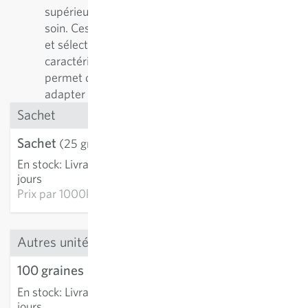
supérieure, il est essentiel de l’entretenir avec
soin. Ces variétés sont régulièrement reproduites
et sélectionnées en fonction de leurs
caractéristiques positives. Cette démarche
permet de les améliorer continuellement et de les
adapter aux conditions de culture.
Sachet
Sachet
3,58 €
(25 graines)
En stock
:
Livraison 3-5
AJOUTER AU PANIER
jours
Prix par
1000k: 143,38 €
Autres unités
100 graines
9,47 €
En stock
:
Livraison 3-5
AJOUTER AU PANIER
jours