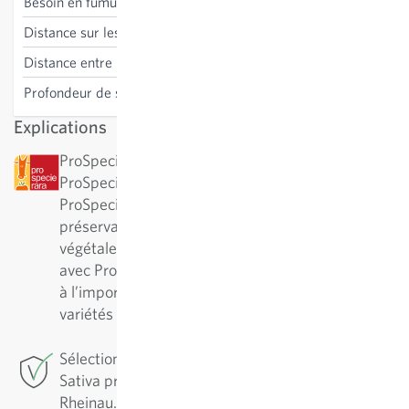
Besoin en fumure
haut
Distance sur les lignes
40 cm
Distance entre les lignes
75 cm
Profondeur de semis
1 cm
Explications
ProSpecieRara : cette variété a été désignée par
ProSpecieRara comme variété rare ou ancienne.
ProSpecieRara est une fondation pour la
préservation de la diversité des variétés
végétales rares. En collaboration à long terme
avec ProSpecieRara, Sativa participe activement
à l’importante préservation et au soin de ces
variétés traditionnelles.
Sélection de conservation: Pour cette variété,
Sativa pratique la sélection de conservation à
Rheinau. Pour assurer une variété de qualité