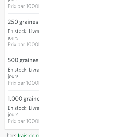
Prix par
1000k: 94,70 €
250 graines
20,28 €
En stock
:
Livraison 3-5
AJOUTER AU PANIER
jours
Prix par
1000k: 81,11 €
500 graines
34,51 €
En stock
:
Livraison 3-5
AJOUTER AU PANIER
jours
Prix par
1000k: 69,02 €
1.000 graines
47,45 €
En stock
:
Livraison 3-5
AJOUTER AU PANIER
jours
Prix par
1000k: 47,45 €
hors
frais de port
, TVA comprise
du pays du fournisseur