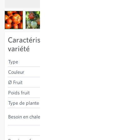
View larger image
View larger image
Caractéristiques spécifiques à la
variété
Type
charnu
Couleur
rouge
Ø Fruit
7 cm
Poids fruit
120 g
Type de plante
à tuteurer
haut, culture sous abris
Besoin en chaleur
conseillée
Solanum lycopersicum