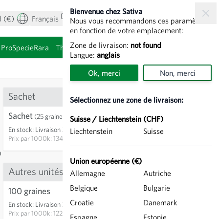
Bienvenue chez Sativa
 (€)
Français
Mon compte
Voir le panier
Nous vous recommandons ces paramètres
en fonction de votre emplacement:
Zone de livraison:
not found
ProSpecieRara
Thèmes
Graines à germer
Langue:
anglais
Ok, merci
Non, merci
Sachet
Sélectionnez une zone de livraison:
Sachet
3,35 €
(25 graines)
Suisse / Liechtenstein (CHF)
En stock
:
Livraison 3-5 jours
Liechtenstein
Suisse
AJOUTER AU PANIER
Prix par
1000k: 134,00 €
à
Union européenne (€)
Autres unités
Allemagne
Autriche
Belgique
Bulgarie
13
100 graines
12,20 €
Croatie
Danemark
En stock
:
Livraison 3-5 jours
AJOUTER AU PANIER
Prix par
1000k: 122,00 €
Espagne
Estonie