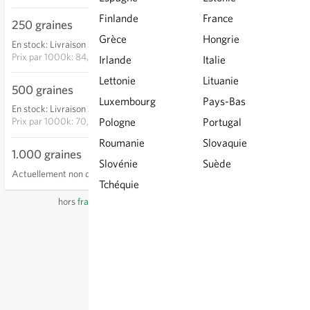
Finlande
France
250 graines
21,20 €
Grèce
Hongrie
En stock
:
Livraison 3-5 jours
AJOUTER AU PANIER
Prix par
1000k: 84,80 €
Irlande
Italie
Lettonie
Lituanie
500 graines
35,20 €
Luxembourg
Pays-Bas
En stock
:
Livraison 3-5 jours
AJOUTER AU PANIER
Prix par
1000k: 70,40 €
Pologne
Portugal
Roumanie
Slovaquie
1.000 graines
Slovénie
Suède
Actuellement non disponible
Tchéquie
hors
frais de port
, TVA comprise
du pays du fournisseur