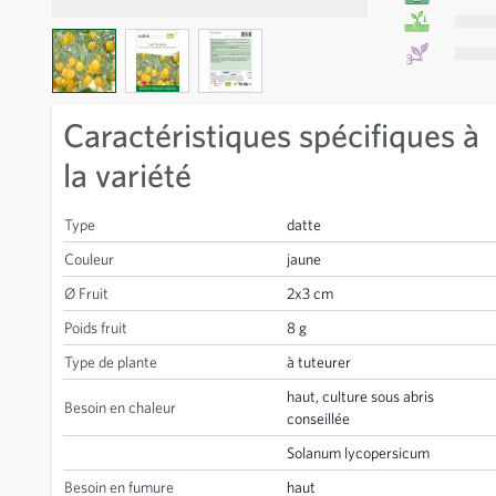
View larger image
View larger image
View larger image
Caractéristiques spécifiques à
la variété
Type
datte
Couleur
jaune
Ø Fruit
2x3 cm
Poids fruit
8 g
Type de plante
à tuteurer
haut, culture sous abris
Besoin en chaleur
conseillée
Solanum lycopersicum
Besoin en fumure
haut