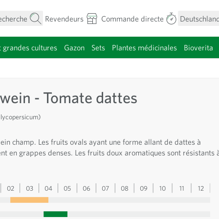
echerche
Revendeurs
Commande directe
Deutschland
t grandes cultures
Gazon
Sets
Plantes médicinales
Bioverita
menu pour la catégorie Fleurs
wein - Tomate dattes
 lycopersicum)
ein champ. Les fruits ovals ayant une forme allant de dattes à
nt en grappes denses. Les fruits doux aromatiques sont résistants 
02
03
04
05
06
07
08
09
10
11
12