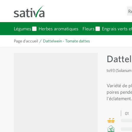
Allez au contenu
R
Légumes
Herbes aromatiques
Fleurs
Engrais verts e
Afficher le sous-menu pour la catégorie Légumes
Afficher le sous-
Page d’accueil
/
Dattelwein - Tomate dattes
Dattel
to93 (Solanum
Variété de pl
poires pende
l'éclatement.
01