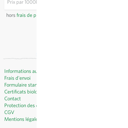
Prix par
1000k: 51,84 €
hors
frais de port
, TVA comprise
du pays du fournisseur
Informations au client
Frais d'envoi
Formulaire standard de révocation
Certificats biologiques
Contact
Protection des données
CGV
Mentions légales