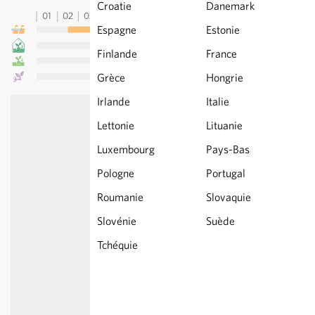
Croatie
Danemark
01
02
03
04
05
06
07
08
09
10
11
12
13
Espagne
Estonie
Finlande
France
Grèce
Hongrie
Irlande
Italie
Lettonie
Lituanie
Luxembourg
Pays-Bas
Pologne
Portugal
Roumanie
Slovaquie
Slovénie
Suède
Tchéquie