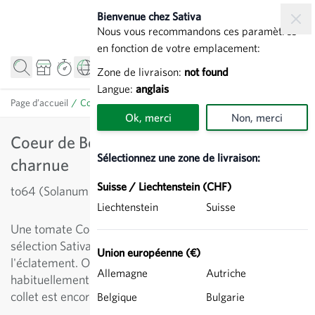
Allez au contenu
Bienvenue chez Sativa
Nous vous recommandons ces paramètres
en fonction de votre emplacement:
Zone de livraison:
not found
Langue:
anglais
Page d’accueil
/
Coeur de Boeuf Albenga - Tomate charnue
Ok, merci
Non, merci
Coeur de Boeuf Albenga - Tomate
Sélectionnez une zone de livraison:
charnue
Suisse / Liechtenstein (CHF)
to64 (Solanum lycopersicum)
Liechtenstein
Suisse
Une tomate Coeur de boeuf de type Albenga de la
sélection Sativa. Les fruits rouge carmin résistent à
Union européenne (€)
l'éclatement. On récolte les fruits de ce type
Allemagne
Autriche
habituellement quand ils sont encore clairs et que le
collet est encore un peu vert.
Belgique
Bulgarie