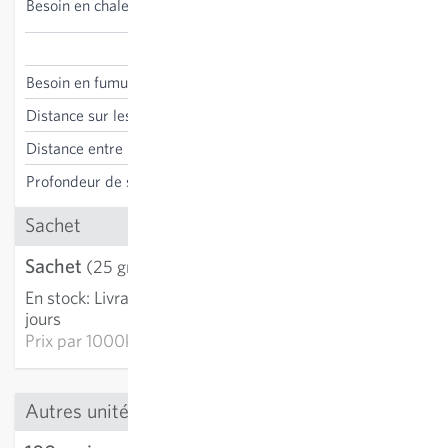
Besoin en chaleur
conseillée
Solanum lycopersicum
Besoin en fumure
haut
Distance sur les lignes
40 cm
Distance entre les lignes
75 cm
Profondeur de semis
1 cm
Sachet
Sachet
3,58 €
(25 graines)
En stock
:
Livraison 3-5
AJOUTER AU PANIER
jours
Prix par
1000k: 143,38 €
Autres unités