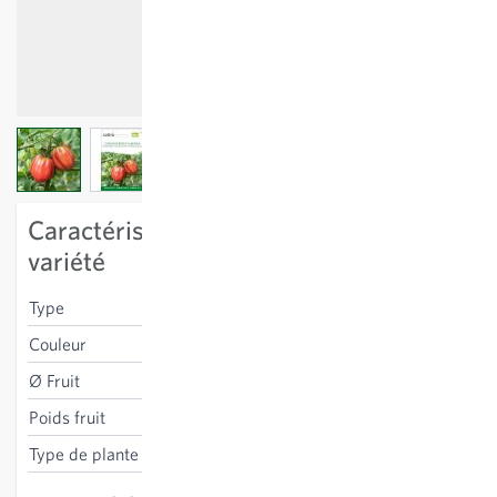
View larger image
View larger image
View larger image
Caractéristiques spécifiques à la
variété
Type
charnu
Couleur
rouge
Ø Fruit
8 cm
Poids fruit
150-200 g
Type de plante
à tuteurer
haut, culture sous abris